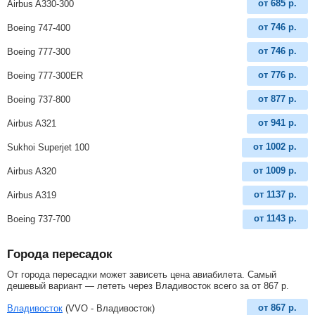
от
685
р.
Airbus A330-300
от
746
р.
Boeing 747-400
от
746
р.
Boeing 777-300
от
776
р.
Boeing 777-300ER
от
877
р.
Boeing 737-800
от
941
р.
Airbus A321
от
1002
р.
Sukhoi Superjet 100
от
1009
р.
Airbus A320
от
1137
р.
Airbus A319
от
1143
р.
Boeing 737-700
Города пересадок
От города пересадки может зависеть цена авиабилета. Самый
дешевый вариант — лететь через Владивосток всего за
от
867
р
.
от
867
р.
Владивосток
(VVO - Владивосток)