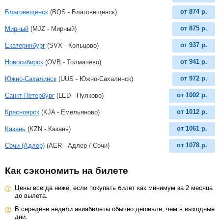
от
874
р.
Благовещенск
(BQS - Благовещенск)
от
875
р.
Мирный
(MJZ - Мирный)
от
937
р.
Екатеринбург
(SVX - Кольцово)
от
941
р.
Новосибирск
(OVB - Толмачево)
от
972
р.
Южно-Сахалинск
(UUS - Южно-Сахалинск)
от
1002
р.
Санкт-Петербург
(LED - Пулково)
от
1012
р.
Красноярск
(KJA - Емельяново)
от
1061
р.
Казань
(KZN - Казань)
от
1078
р.
Сочи (Адлер)
(AER - Адлер / Сочи)
Как сэкономить на билете
Цены всегда ниже, если покупать билет как минимум за 2 месяца
до вылета.
В середине недели авиабилеты обычно дешевле, чем в выходные
дни.