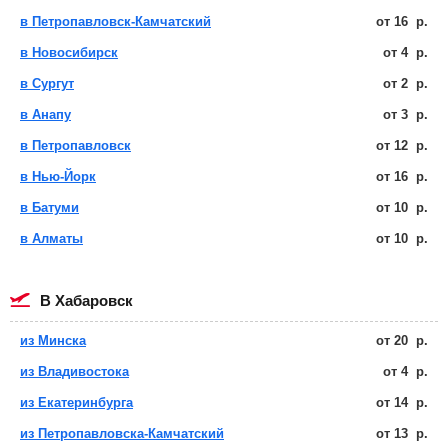
в Петропавловск-Камчатский
от
16
р.
в Новосибирск
от
4
р.
в Сургут
от
2
р.
в Анапу
от
3
р.
в Петропавловск
от
12
р.
в Нью-Йорк
от
16
р.
в Батуми
от
10
р.
в Алматы
от
10
р.
в Хабаровск
из Минска
от
20
р.
из Владивостока
от
4
р.
из Екатеринбурга
от
14
р.
из Петропавловска-Камчатский
от
13
р.