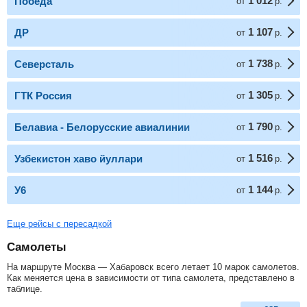
1 012
Победа
от
р.
1 107
ДР
от
р.
1 738
Северсталь
от
р.
1 305
ГТК Россия
от
р.
1 790
Белавиа - Белорусские авиалинии
от
р.
1 516
Узбекистон хаво йуллари
от
р.
1 144
У6
от
р.
Еще рейсы с пересадкой
Самолеты
На маршруте Москва — Хабаровск всего летает 10 марок самолетов.
Как меняется цена в зависимости от типа самолета, представлено в
таблице.