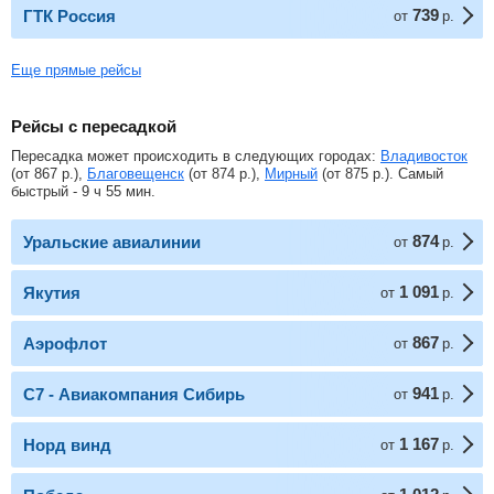
739
ГТК Россия
от
р.
Еще прямые рейсы
Рейсы с пересадкой
Пересадка может происходить в следующих городах:
Владивосток
(от
867
р.
),
Благовещенск
(от
874
р.
),
Мирный
(от
875
р.
). Самый
быстрый - 9 ч 55 мин.
874
Уральские авиалинии
от
р.
1 091
Якутия
от
р.
867
Аэрофлот
от
р.
941
С7 - Авиакомпания Сибирь
от
р.
1 167
Норд винд
от
р.