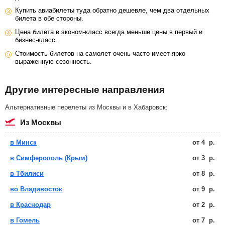
Купить авиабилеты туда обратно дешевле, чем два отдельных
билета в обе стороны.
Цена билета в эконом-класс всегда меньше цены в первый и
бизнес-класс.
Стоимость билетов на самолет очень часто имеет ярко
выраженную сезонность.
Другие интересные направления
Альтернативные перелеты из Москвы и в Хабаровск:
из Москвы
в Минск
от
4
р.
в Симферополь (Крым)
от
3
р.
в Тбилиси
от
8
р.
во Владивосток
от
9
р.
в Краснодар
от
2
р.
в Гомель
от
7
р.