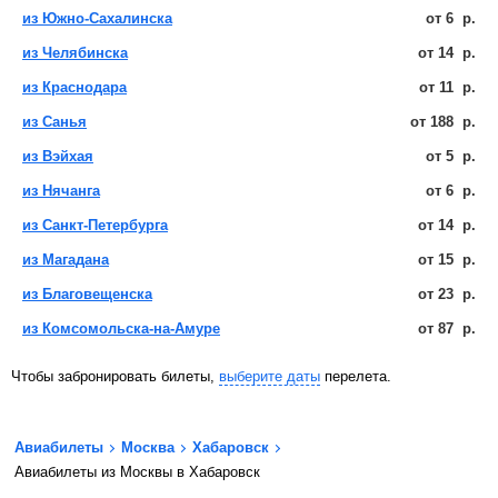
из Южно-Сахалинска
от
6
р.
из Челябинска
от
14
р.
из Краснодара
от
11
р.
из Санья
от
188
р.
из Вэйхая
от
5
р.
из Нячанга
от
6
р.
из Санкт-Петербурга
от
14
р.
из Магадана
от
15
р.
из Благовещенска
от
23
р.
из Комсомольска-на-Амуре
от
87
р.
Чтобы забронировать билеты,
выберите даты
перелета.
Авиабилеты
Москва
Хабаровск
Авиабилеты из Москвы в Хабаровск