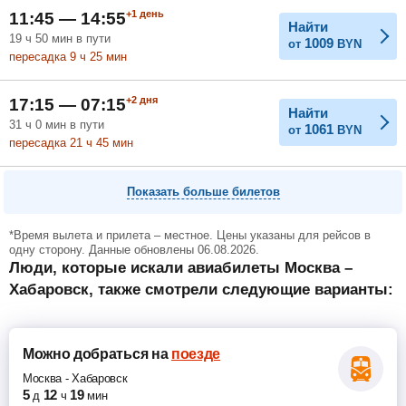
+1
день
11:45 — 14:55
Найти
19
ч
50
мин
в пути
1009
от
BYN
пересадка 9
ч
25
мин
+2
дня
17:15 — 07:15
Найти
31
ч
0
мин
в пути
1061
от
BYN
пересадка 21
ч
45
мин
Показать больше билетов
*Время вылета и прилета – местное. Цены указаны для рейсов в
одну сторону. Данные обновлены 06.08.2026.
Люди, которые искали авиабилеты Москва –
Хабаровск, также смотрели следующие варианты:
Можно добраться
на
поезде
Москва
-
Хабаровск
5
12
19
д
ч
мин