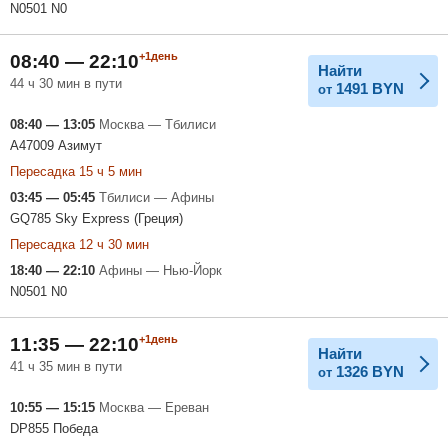
N0501 N0
+1день
08:40 — 22:10
Найти
44 ч 30 мин в пути
1491
BYN
от
08:40 — 13:05
Москва — Тбилиси
A47009 Азимут
Пересадка 15 ч 5 мин
03:45 — 05:45
Тбилиси — Афины
GQ785 Sky Express (Греция)
Пересадка 12 ч 30 мин
18:40 — 22:10
Афины — Нью-Йорк
N0501 N0
+1день
11:35 — 22:10
Найти
41 ч 35 мин в пути
1326
BYN
от
10:55 — 15:15
Москва — Ереван
DP855 Победа