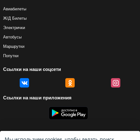
Авиабилеты
Ж/Д Билеты
Электрички
Автобусы
Маршрутки
Попутки
Ссылки на наши соцсети
Ссылки на наши приложения
Мы используем cookies, чтобы делать поиск
© 2012 — 2026, Biletyplus, ООО «Инновэйтив Трэвел Текнолоджиз». Все