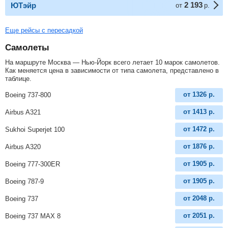
2 193
ЮТэйр
от
р.
Еще рейсы с пересадкой
Самолеты
На маршруте Москва — Нью-Йорк всего летает 10 марок самолетов.
Как меняется цена в зависимости от типа самолета, представлено в
таблице.
от
1326
р.
Boeing 737-800
от
1413
р.
Airbus A321
от
1472
р.
Sukhoi Superjet 100
от
1876
р.
Airbus A320
от
1905
р.
Boeing 777-300ER
от
1905
р.
Boeing 787-9
от
2048
р.
Boeing 737
от
2051
р.
Boeing 737 MAX 8