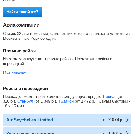
Найти такой же?
Авиакомпании
Список 32 авиакомпании, самолетами которых вы можете улететь из
Москвы в Нью-Йорк сегодня.
Прямые рейсы
На этом маршруте нет прямых рейсов. Посмотрите рейсы с
пересадкой.
Мне повезет
Рейсы с пересадкой
Пересадка может происходить в следующих городах:
Ереван
(от
1
326
р.
),
Стамбул
(от
1 349
р.
),
Тбилиси
(от
1 472
р.
). Самый быстрый -
18 ч 15 мин.
2 074
Air Seychelles Limited
от
р.
1 461
Уральские авиалинии
от
р.