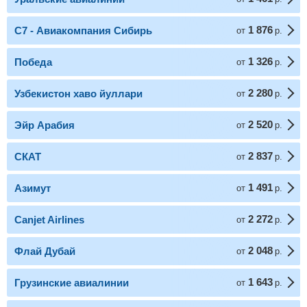
1 876
С7 - Авиакомпания Сибирь
от
р.
1 326
Победа
от
р.
2 280
Узбекистон хаво йуллари
от
р.
2 520
Эйр Арабия
от
р.
2 837
СКАТ
от
р.
1 491
Азимут
от
р.
2 272
Canjet Airlines
от
р.
2 048
Флай Дубай
от
р.
1 643
Грузинские авиалинии
от
р.