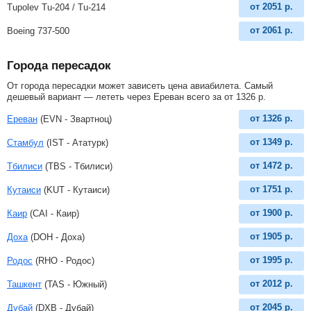
от
2051
р.
Tupolev Tu-204 / Tu-214
от
2061
р.
Boeing 737-500
Города пересадок
От города пересадки может зависеть цена авиабилета. Самый
дешевый вариант — лететь через Ереван всего за
от
1326
р
.
от
1326
р.
Ереван
(EVN - Звартноц)
от
1349
р.
Стамбул
(IST - Ататурк)
от
1472
р.
Тбилиси
(TBS - Тбилиси)
от
1751
р.
Кутаиси
(KUT - Кутаиси)
от
1900
р.
Каир
(CAI - Каир)
от
1905
р.
Доха
(DOH - Доха)
от
1995
р.
Родос
(RHO - Родос)
от
2012
р.
Ташкент
(TAS - Южный)
от
2045
р.
Дубай
(DXB - Дубай)