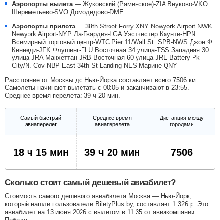
Аэропорты вылета
—
Жуковский (Раменское)-ZIA
Внуково-VKO
Шереметьево-SVO
Домодедово-DME
Аэропорты прилета
—
39th Street Ferry-XNY
Newyork Airport-NWK
Newyork Airport-NYP
Ла-Гвардия-LGA
Уэстчестер Каунти-HPN
Всемирный торговый центр-WTC
Pier 11/Wall St. SPB-NWS
Джон Ф.
Кеннеди-JFK
Флушинг-FLU
Восточная 34 улица-TSS
Западная 30
улица-JRA
Манхеттан-JRB
Восточная 60 улица-JRE
Battery Pk
City/N. Cov-NBP
East 34th St Landing-NES
Марине-QNY
Расстояние от Москвы до Нью-Йорка составляет всего 7506 км.
Самолеты начинают вылетать с 00:05 и заканчивают в 23:55.
Среднее время перелета: 39 ч 20 мин.
Самый быстрый
Среднее время
Дистанция между
авиаперелет
авиаперелета
городами
18 ч 15 мин
39 ч 20 мин
7506
Сколько стоит самый дешевый авиабилет?
Стоимость самого дешевого авиабилета Москва — Нью-Йорк,
который нашли пользователи BiletyPlus.by, составляет
1 326
р
. Это
авиабилет на 13 июня 2026 с вылетом в 11:35 от авиакомпании
Победа.