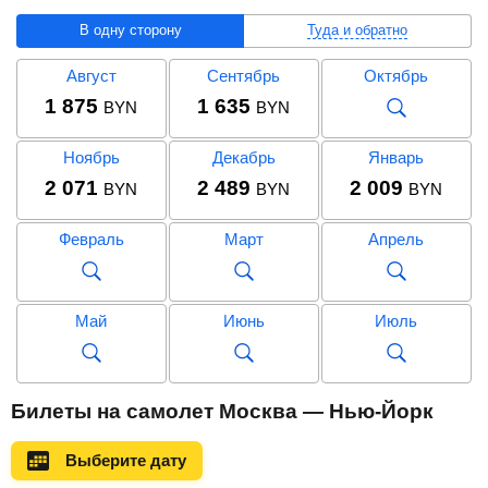
В одну сторону
Туда и обратно
Август
Сентябрь
Октябрь
1 875
1 635
BYN
BYN
Ноябрь
Декабрь
Январь
2 071
2 489
2 009
BYN
BYN
BYN
Февраль
Март
Апрель
Май
Июнь
Июль
Август
Сентябрь
Октябрь
Билеты на самолет Москва — Нью-Йорк
3 765
3 368
BYN
BYN
Выберите дату
Ноябрь
Декабрь
Январь