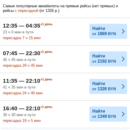
Самые популярные авиабилеты на прямые рейсы (нет прямых) и
рейсы
с пересадкой
(
от
1326
р.
).
Февраль
Март
Апрель
+1
день
12:35 — 04:35
Найти
23
ч
0
мин
в пути
1869
от
BYN
пересадка 7
ч
15
мин
Май
Июнь
Июль
+1
день
07:45 — 22:30
Найти
45
ч
45
мин
в пути
2192
от
BYN
пересадка 29
ч
45
мин
+1
день
11:35 — 22:10
Найти
41
ч
35
мин
в пути
1326
от
BYN
пересадка 24
ч
40
мин
+1
день
16:40 — 22:10
Найти
36
ч
30
мин
в пути
1349
от
BYN
пересадка 19
ч
5
мин