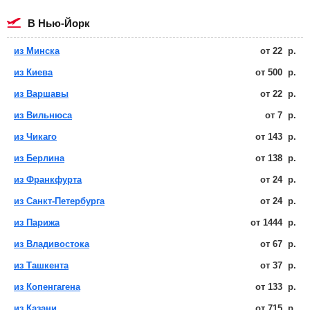
в Нью-Йорк
из Минска
от
22
р.
из Киева
от
500
р.
из Варшавы
от
22
р.
из Вильнюса
от
7
р.
из Чикаго
от
143
р.
из Берлина
от
138
р.
из Франкфурта
от
24
р.
из Санкт-Петербурга
от
24
р.
из Парижа
от
1444
р.
из Владивостока
от
67
р.
из Ташкента
от
37
р.
из Копенгагена
от
133
р.
из Казани
от
715
р.