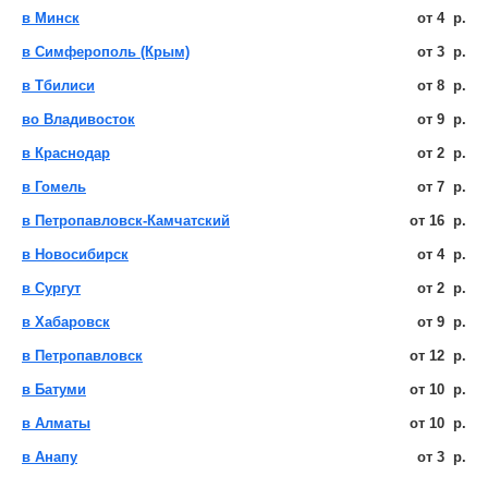
в Минск
от
4
р.
в Симферополь (Крым)
от
3
р.
в Тбилиси
от
8
р.
во Владивосток
от
9
р.
в Краснодар
от
2
р.
в Гомель
от
7
р.
в Петропавловск-Камчатский
от
16
р.
в Новосибирск
от
4
р.
в Сургут
от
2
р.
в Хабаровск
от
9
р.
в Петропавловск
от
12
р.
в Батуми
от
10
р.
в Алматы
от
10
р.
в Анапу
от
3
р.