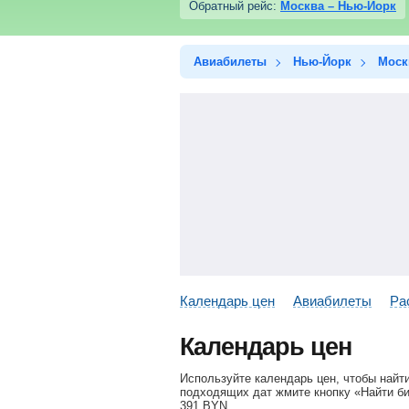
Обратный рейс:
Москва – Нью-Йорк
Авиабилеты
Нью-Йорк
Моск
Календарь цен
Авиабилеты
Ра
Календарь цен
Используйте календарь цен, чтобы найт
подходящих дат жмите кнопку «Найти би
391
BYN
.