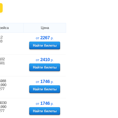
рейса
Цена
12
2267
от
р.
83
Найти билеты
102
2410
от
р.
601
Найти билеты
5988
1746
от
р.
1990
277
Найти билеты
4030
1746
от
р.
1990
277
Найти билеты