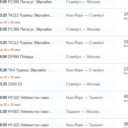
5:05
PC390
Пегасус Эйрлайнс
Стамбул — Москва
37
3:25
TK112
Туркиш Эйрлайнс - Турецкие Авиалинии
Нью-Йорк — Стамбул
вк
а 23 ч 20 мин
2:55
PC386
Пегасус Эйрлайнс
Стамбул — Москва
31
3:25
TK112
Туркиш Эйрлайнс - Турецкие Авиалинии
Нью-Йорк — Стамбул
вк
а 16 ч 45 мин
0:50
DP994
Победа
Стамбул — Москва
27
5:30
TK4
Туркиш Эйрлайнс - Турецкие Авиалинии
Нью-Йорк — Стамбул
вк
а 14 ч 25 мин
3:35
2S83
2S
Стамбул — Москва
49
0:00
HY102
Узбекистон хаво йуллари
Нью-Йорк — Ташкент
вк
а 33 ч 25 мин
1:20
HY601
Узбекистон хаво йуллари
Ташкент — Москва
38
9:55
HY102
Узбекистон хаво йуллари
Нью-Йорк — Ташкент
вк