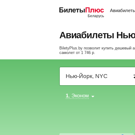
Авиабилет
Авиабилеты Нью
BiletyPlus.by позволит купить дешевый 
самолет
от
1 746
р
.
1
, Эконом