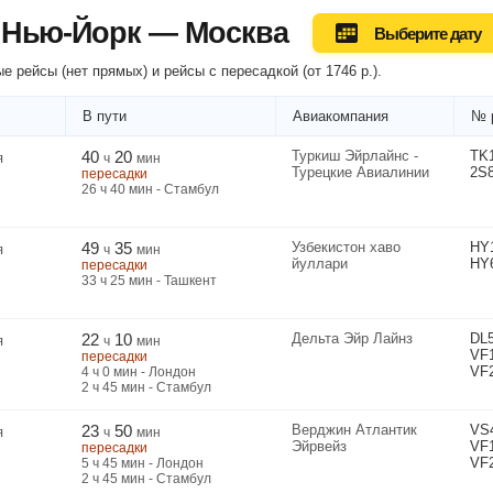
 Нью-Йорк — Москва
Выберите дату
е рейсы (нет прямых) и рейсы
с пересадкой
(
от
1746
р.
).
В пути
Авиакомпания
№ 
40
20
Туркиш Эйрлайнс -
TK
я
ч
мин
Турецкие Авиалинии
2S
пересадки
26
ч
40
мин
- Стамбул
49
35
Узбекистон хаво
HY
я
ч
мин
йуллари
HY
пересадки
33
ч
25
мин
- Ташкент
22
10
Дельта Эйр Лайнз
DL
я
ч
мин
VF
пересадки
VF
4
ч
0
мин
- Лондон
2
ч
45
мин
- Стамбул
23
50
Верджин Атлантик
VS
я
ч
мин
Эйрвейз
VF
пересадки
VF
5
ч
45
мин
- Лондон
2
ч
45
мин
- Стамбул