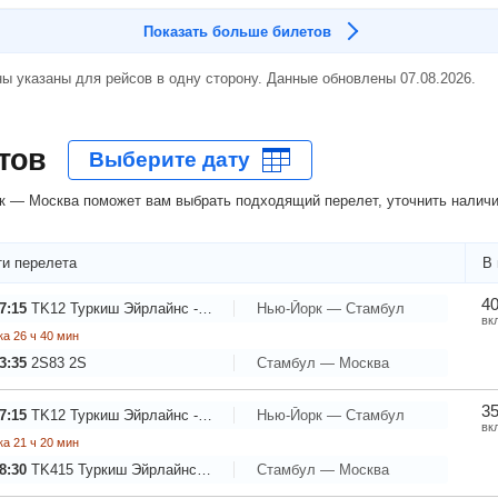
Показать больше билетов
ы указаны для рейсов в одну сторону. Данные обновлены 07.08.2026.
тов
 — Москва поможет вам выбрать подходящий перелет, уточнить наличие
и перелета
В 
40
7:15
TK12
Туркиш Эйрлайнс - Турецкие Авиалинии
Нью-Йорк — Стамбул
вк
а 26 ч 40 мин
3:35
2S83
2S
Стамбул — Москва
35
7:15
TK12
Туркиш Эйрлайнс - Турецкие Авиалинии
Нью-Йорк — Стамбул
вк
а 21 ч 20 мин
8:30
TK415
Туркиш Эйрлайнс - Турецкие Авиалинии
Стамбул — Москва