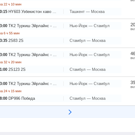
а 22 ч 10 мин
0:15
HY603
Узбекистон хаво йуллари
Ташкент — Москва
20
3:00
TK2
Туркиш Эйрлайнс - Турецкие Авиалинии
Нью-Йорк — Стамбул
вк
а 6 ч 55 мин
3:35
2S83
2S
Стамбул — Москва
46
3:00
TK2
Туркиш Эйрлайнс - Турецкие Авиалинии
Нью-Йорк — Стамбул
вк
а 32 ч 20 мин
1:00
2S123
2S
Стамбул — Москва
39
3:00
TK2
Туркиш Эйрлайнс - Турецкие Авиалинии
Нью-Йорк — Стамбул
вк
а 24 ч 15 мин
8:00
DP996
Победа
Стамбул — Москва