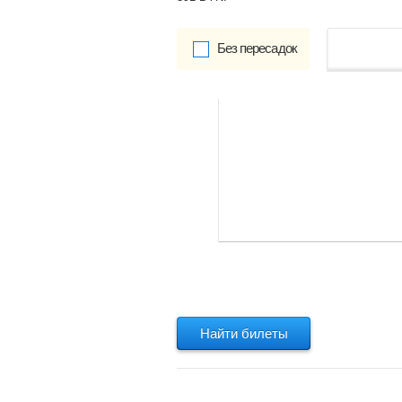
Без пересадок
от
Обратно:
указать
Найти билеты
Найти билеты