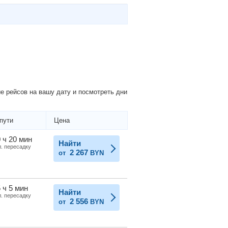
 рейсов на вашу дату и посмотреть дни
пути
Цена
 ч 20 мин
Найти
л. пересадку
2 267
от
BYN
 ч 5 мин
Найти
л. пересадку
2 556
от
BYN