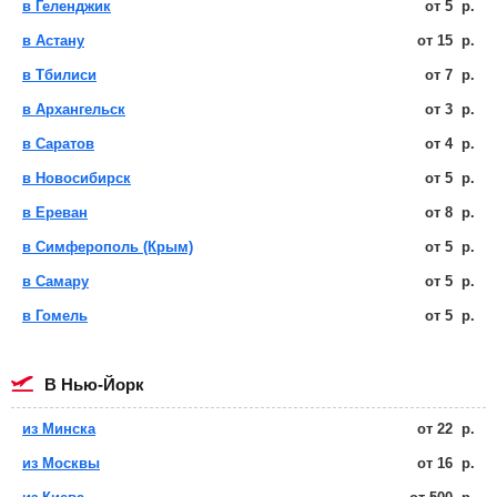
в Геленджик
от
5
р.
в Астану
от
15
р.
в Тбилиси
от
7
р.
в Архангельск
от
3
р.
в Саратов
от
4
р.
в Новосибирск
от
5
р.
в Ереван
от
8
р.
в Симферополь (Крым)
от
5
р.
в Самару
от
5
р.
в Гомель
от
5
р.
в Нью-Йорк
из Минска
от
22
р.
из Москвы
от
16
р.