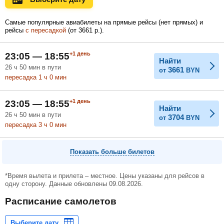
Самые популярные авиабилеты на прямые рейсы (нет прямых) и
рейсы
с пересадкой
(
от
3661
р.
).
Февраль
Март
Апрель
+1
день
23:05 — 18:55
Найти
26
ч
50
мин
в пути
3661
от
BYN
Май
Июнь
Июль
пересадка 1
ч
0
мин
+1
день
23:05 — 18:55
Найти
26
ч
50
мин
в пути
3704
от
BYN
пересадка 3
ч
0
мин
Показать больше билетов
*Время вылета и прилета – местное. Цены указаны для рейсов в
одну сторону. Данные обновлены 09.08.2026.
Расписание самолетов