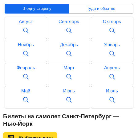
В одну сторону
Туда и обратно
Август
Сентябрь
Октябрь
Ноябрь
Декабрь
Январь
Февраль
Март
Апрель
Май
Июнь
Июль
Август
Сентябрь
Октябрь
Билеты на самолет Санкт-Петербург —
Нью-Йорк
Ноябрь
Декабрь
Январь
Выберите дату