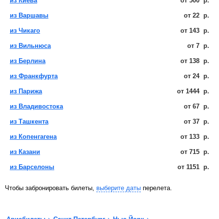
из Киева
от
500
р.
из Варшавы
от
22
р.
из Чикаго
от
143
р.
из Вильнюса
от
7
р.
из Берлина
от
138
р.
из Франкфурта
от
24
р.
из Парижа
от
1444
р.
из Владивостока
от
67
р.
из Ташкента
от
37
р.
из Копенгагена
от
133
р.
из Казани
от
715
р.
из Барселоны
от
1151
р.
Чтобы забронировать билеты,
выберите даты
перелета.