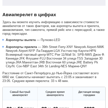
Авиаперелет в цифрах
Здесь вы можете изучить информацию о зависимости стоимости
авиабилетов от таких факторов, как аэропорты вылета и прилета,
авиакомпания, тип самолета, прямой рейс или с пересадкой, а также
город пересадки.
Аэропорты вылета
—
Пулково-LED
Аэропорты прилета
—
39th Street Ferry-XNY
Newyork Airport-NWK
Newyork Airport-NYP
Ла-Гвардия-LGA
Уэстчестер Каунти-HPN
Всемирный торговый центр-WTC
Pier 11/Wall St. SPB-NWS
Джон Ф.
Кеннеди-JFK
Флушинг-FLU
Восточная 34 улица-TSS
Западная 30
улица-JRA
Манхеттан-JRB
Восточная 60 улица-JRE
Battery Pk
City/N. Cov-NBP
East 34th St Landing-NES
Марине-QNY
Расстояние от Санкт-Петербурга до Нью-Йорка составляет всего
6892 км. Самолеты начинают вылетать с 23:05 и заканчивают в
23:05. Среднее время перелета: 33 ч 48 мин.
Самый быстрый
Среднее время
Дистанция между
авиаперелет
авиаперелета
городами