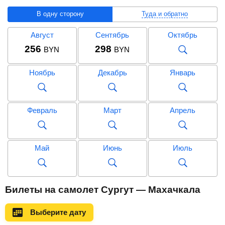
В одну сторону
Туда и обратно
Август
Сентябрь
Октябрь
256
298
BYN
BYN
Ноябрь
Декабрь
Январь
Февраль
Март
Апрель
Май
Июнь
Июль
Август
Сентябрь
Октябрь
Билеты на самолет Сургут — Махачкала
1 149
1 055
BYN
BYN
Выберите дату
Ноябрь
Декабрь
Январь