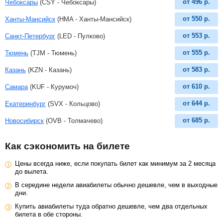
от
496
р.
Чебоксары
(CSY - Чебоксары)
от
550
р.
Ханты-Мансийск
(HMA - Ханты-Мансийск)
от
553
р.
Санкт-Петербург
(LED - Пулково)
от
555
р.
Тюмень
(TJM - Тюмень)
от
583
р.
Казань
(KZN - Казань)
от
610
р.
Самара
(KUF - Курумоч)
от
644
р.
Екатеринбург
(SVX - Кольцово)
от
685
р.
Новосибирск
(OVB - Толмачево)
Как сэкономить на билете
Цены всегда ниже, если покупать билет как минимум за 2 месяца
до вылета.
В середине недели авиабилеты обычно дешевле, чем в выходные
дни.
Купить авиабилеты туда обратно дешевле, чем два отдельных
билета в обе стороны.