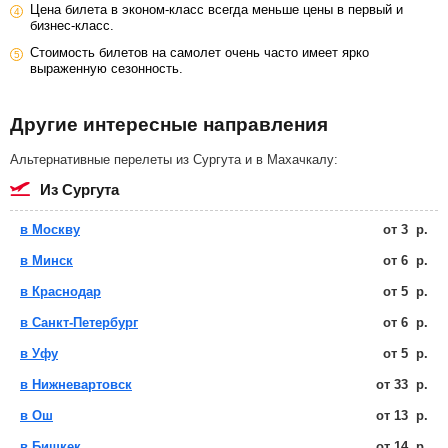
Цена билета в эконом-класс всегда меньше цены в первый и
бизнес-класс.
Стоимость билетов на самолет очень часто имеет ярко
выраженную сезонность.
Другие интересные направления
Альтернативные перелеты из Сургута и в Махачкалу:
из Сургута
в Москву
от
3
р.
в Минск
от
6
р.
в Краснодар
от
5
р.
в Санкт-Петербург
от
6
р.
в Уфу
от
5
р.
в Нижневартовск
от
33
р.
в Ош
от
13
р.
в Бишкек
от
14
р.