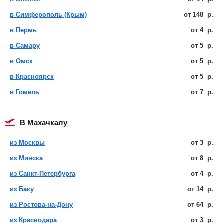
в Симферополь (Крым)
от
148
р.
в Пермь
от
4
р.
в Самару
от
5
р.
в Омск
от
5
р.
в Красноярск
от
5
р.
в Гомель
от
7
р.
в Махачкалу
из Москвы
от
3
р.
из Минска
от
8
р.
из Санкт-Петербурга
от
4
р.
из Баку
от
14
р.
из Ростова-на-Дону
от
64
р.
из Краснодара
от
3
р.