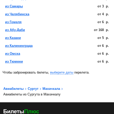
из Самары
от
3
р.
из Челябинска
от
4
р.
из Гомеля
от
6
р.
из Абу-Даби
от
168
р.
из Казани
от
5
р.
из Калининграда
от
6
р.
из Омска
от
6
р.
из Тюмени
от
6
р.
Чтобы забронировать билеты,
выберите даты
перелета.
Авиабилеты
Сургут
Махачкала
Авиабилеты из Сургута в Махачкалу