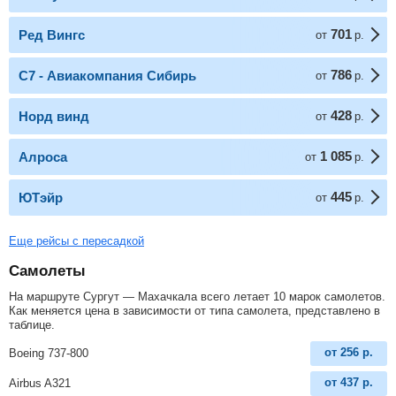
701
Ред Вингс
от
р.
786
С7 - Авиакомпания Сибирь
от
р.
428
Норд винд
от
р.
1 085
Алроса
от
р.
445
ЮТэйр
от
р.
Еще рейсы с пересадкой
Самолеты
На маршруте Сургут — Махачкала всего летает 10 марок самолетов.
Как меняется цена в зависимости от типа самолета, представлено в
таблице.
от
256
р.
Boeing 737-800
от
437
р.
Airbus A321