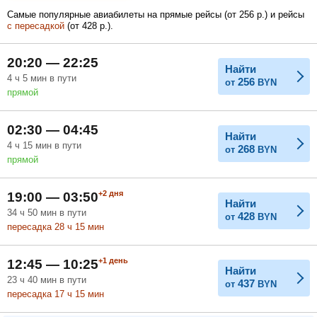
Самые популярные авиабилеты на прямые рейсы (
от
256
р.
) и рейсы
с пересадкой
(
от
428
р.
).
Февраль
Март
Апрель
20:20 — 22:25
Найти
4
ч
5
мин
в пути
256
от
BYN
прямой
Май
Июнь
Июль
02:30 — 04:45
Найти
4
ч
15
мин
в пути
268
от
BYN
прямой
+2
дня
19:00 — 03:50
Найти
34
ч
50
мин
в пути
428
от
BYN
пересадка 28
ч
15
мин
+1
день
12:45 — 10:25
Найти
23
ч
40
мин
в пути
437
от
BYN
пересадка 17
ч
15
мин