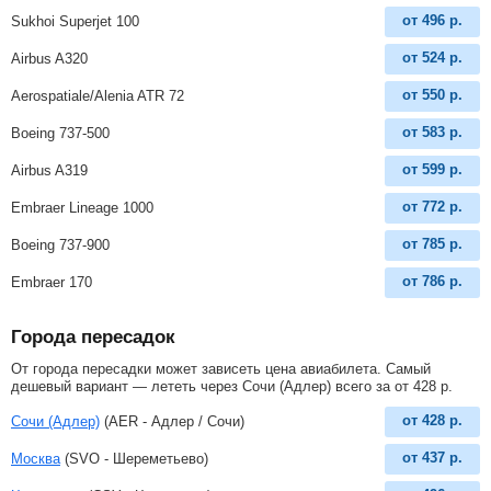
от
496
р.
Sukhoi Superjet 100
от
524
р.
Airbus A320
от
550
р.
Aerospatiale/Alenia ATR 72
от
583
р.
Boeing 737-500
от
599
р.
Airbus A319
от
772
р.
Embraer Lineage 1000
от
785
р.
Boeing 737-900
от
786
р.
Embraer 170
Города пересадок
От города пересадки может зависеть цена авиабилета. Самый
дешевый вариант — лететь через Сочи (Адлер) всего за
от
428
р
.
от
428
р.
Сочи (Адлер)
(AER - Адлер / Сочи)
от
437
р.
Москва
(SVO - Шереметьево)