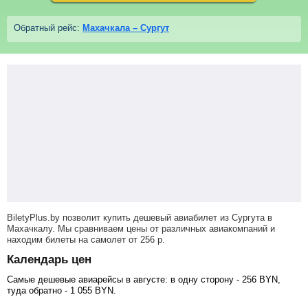
Обратный рейс:
Махачкала – Сургут
BiletyPlus.by позволит купить дешевый авиабилет из Сургута в
Махачкалу. Мы сравниваем цены от различных авиакомпаний и
находим билеты на самолет
от
256
р
.
Календарь цен
Самые дешевые авиарейсы в августе: в одну сторону -
256
BYN
,
туда обратно -
1 055
BYN
.