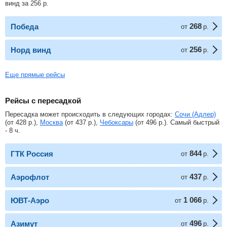
винд за
256
р
.
268
Победа
от
р.
256
Норд винд
от
р.
Еще прямые рейсы
Рейсы с пересадкой
Пересадка может происходить в следующих городах:
Сочи (Адлер)
(от
428
р.
),
Москва
(от
437
р.
),
Чебоксары
(от
496
р.
). Самый быстрый
- 8 ч.
844
ГТК Россия
от
р.
437
Аэрофлот
от
р.
1 066
ЮВТ-Аэро
от
р.
496
Азимут
от
р.