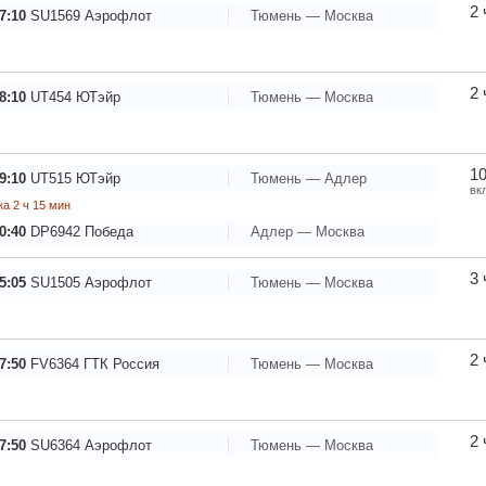
2 
7:10
SU1569
Аэрофлот
Тюмень — Москва
2 
8:10
UT454
ЮТэйр
Тюмень — Москва
10
9:10
UT515
ЮТэйр
Тюмень — Адлер
вк
а 2 ч 15 мин
0:40
DP6942
Победа
Адлер — Москва
3 
5:05
SU1505
Аэрофлот
Тюмень — Москва
2 
7:50
FV6364
ГТК Россия
Тюмень — Москва
2 
7:50
SU6364
Аэрофлот
Тюмень — Москва