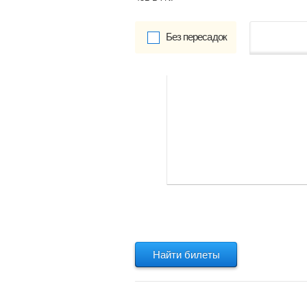
Без пересадок
от
Обратно:
указать
Найти билеты
Найти билеты