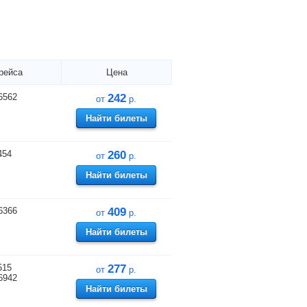
рейса
Цена
6562
242
от
р.
Найти билеты
454
260
от
р.
Найти билеты
6366
409
от
р.
Найти билеты
515
277
от
р.
6942
Найти билеты