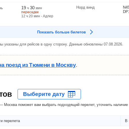
19
30
Норд винд
N4
нь
ч
мин
DP
пересадки
12
ч
20
мин
- Адлер
Показать больше билетов
ы указаны для рейсов в одну сторону. Данные обновлены 07.08.2026.
на поезд из Тюмени в Москву
.
тов
— Москва поможет вам выбрать подходящий перелет, уточнить наличие 
и перелета
В 