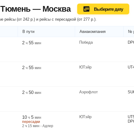
 Тюмень — Москва
Выберите дату
е рейсы (
от
242
р.
) и рейсы
с пересадкой
(
от
277
р.
).
В пути
Авиакомпания
№ 
2
55
Победа
DP
ч
мин
2
55
ЮТэйр
UT
ч
мин
2
50
Аэрофлот
SU
ч
мин
10
5
ЮТэйр
UT
ч
мин
DP
пересадки
2
ч
15
мин
- Адлер