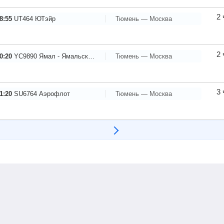
2 
8:55
UT464
ЮТэйр
Тюмень — Москва
2 
0:20
YC9890
Ямал - Ямальские авиалинии
Тюмень — Москва
3 
1:20
SU6764
Аэрофлот
Тюмень — Москва