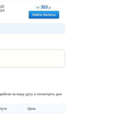
510
353
от
р.
114
Найти билеты
рейсов на вашу дату и посмотреть дни
пути
Цена