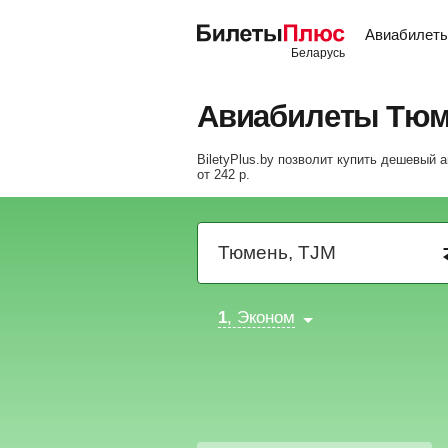
Авиабилет
Авиабилеты Тюм
BiletyPlus.by позволит купить дешевый 
от
242
р
.
1
, Эконом