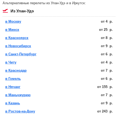
Альтернативные перелеты из Улан-Удэ и в Иркутск:
из Улан-Удэ
в Москву
от
4
р.
в Минск
от
25
р.
в Красноярск
от
8
р.
в Новосибирск
от
9
р.
в Санкт-Петербург
от
6
р.
в Читу
от
4
р.
в Краснодар
от
7
р.
в Гомель
от
6
р.
в Нячанг
от
155
р.
в Маньчжурию
от
7
р.
в Казань
от
9
р.
в Ростов-на-Дону
от
243
р.