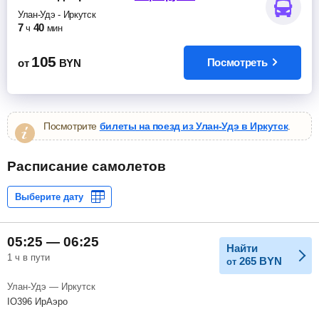
Улан-Удэ
-
Иркутск
7
40
ч
мин
105
Посмотреть
от
BYN
Посмотрите
билеты на поезд из Улан-Удэ в Иркутск
.
Расписание самолетов
05:25 — 06:25
Найти
1 ч в пути
265
BYN
от
Улан-Удэ — Иркутск
IO396 ИрАэро