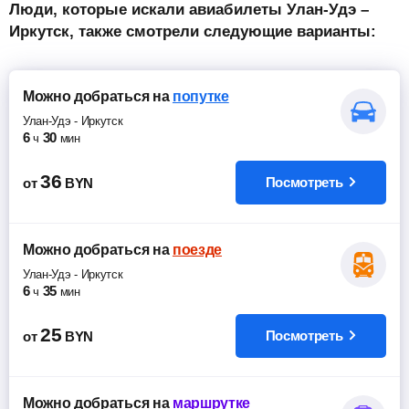
Люди, которые искали авиабилеты Улан-Удэ –
Иркутск, также смотрели следующие варианты:
Можно добраться
на
попутке
Улан-Удэ
-
Иркутск
6
30
ч
мин
36
Посмотреть
от
BYN
Можно добраться
на
поезде
Улан-Удэ
-
Иркутск
6
35
ч
мин
25
Посмотреть
от
BYN
Можно добраться
на
маршрутке