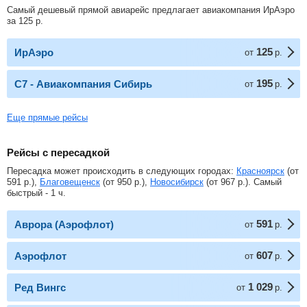
Самый дешевый прямой авиарейс предлагает авиакомпания ИрАэро
за
125
р
.
125
ИрАэро
от
р.
195
С7 - Авиакомпания Сибирь
от
р.
Еще прямые рейсы
Рейсы с пересадкой
Пересадка может происходить в следующих городах:
Красноярск
(от
591
р.
),
Благовещенск
(от
950
р.
),
Новосибирск
(от
967
р.
). Самый
быстрый - 1 ч.
591
Аврора (Аэрофлот)
от
р.
607
Аэрофлот
от
р.
1 029
Ред Вингс
от
р.