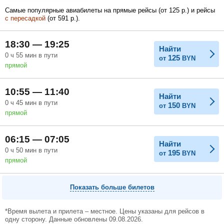
Самые популярные авиабилеты на прямые рейсы (
от
125
р.
) и рейсы
с пересадкой
(
от
591
р.
).
Февраль
Март
Апрель
18:30 — 19:25
Найти
0
ч
55
мин
в пути
125
от
BYN
прямой
Май
Июнь
Июль
10:55 — 11:40
Найти
0
ч
45
мин
в пути
150
от
BYN
прямой
06:15 — 07:05
Найти
0
ч
50
мин
в пути
195
от
BYN
прямой
Показать больше билетов
*Время вылета и прилета – местное. Цены указаны для рейсов в
одну сторону. Данные обновлены 09.08.2026.