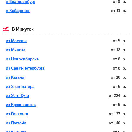
в Екатеринбург
от
9
р.
в Хабаровск
от
11
р.
в Иркутск
из Москвы
от
5
р.
из Минска
от
12
р.
из Новосибирска
от
8
р.
из Санкт-Петербурга
от
8
р.
из Казани
от
10
р.
из Улан-Батора
от
6
р.
из Усть-Кута
от
224
р.
из Красноярска
от
5
р.
из Гонконга
от
137
р.
из Паттайи
от
140
р.