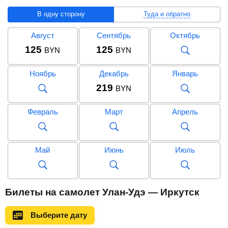
В одну сторону
Туда и обратно
Август
Сентябрь
Октябрь
125
125
BYN
BYN
Ноябрь
Декабрь
Январь
219
BYN
Февраль
Март
Апрель
Май
Июнь
Июль
Август
Сентябрь
Октябрь
Билеты на самолет Улан-Удэ — Иркутск
277
291
BYN
BYN
Выберите дату
Ноябрь
Декабрь
Январь