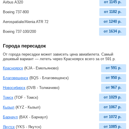
от
1145
р.
Airbus A320
от
1182
р.
Boeing 737-800
от
1240
р.
Aerospatiale/Alenia ATR 72
от
1634
р.
Boeing 737-100/200
Города пересадок
От города пересадки может зависеть цена авиабилета. Самый
дешевый вариант — лететь через Красноярск всего за
от
591
р
.
от
591
р.
Красноярск
(KJA - Емельяново)
от
950
р.
Благовещенск
(BQS - Благовещенск)
от
967
р.
Новосибирск
(OVB - Толмачево)
от
1029
р.
Томск
(TOF - Томск)
от
1067
р.
Кызыл
(KYZ - Кызыл)
от
1072
р.
Барнаул
(BAX - Барнаул)
от
1085
р.
Якутск
(YKS - Якутск)