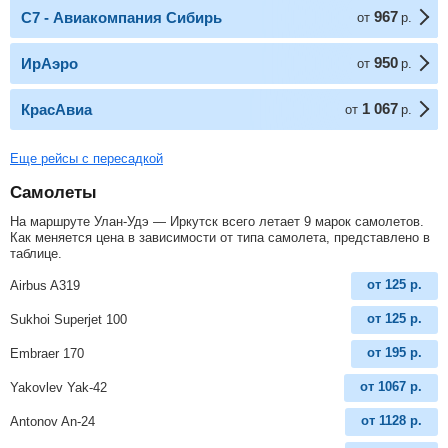
967
С7 - Авиакомпания Сибирь
от
р.
950
ИрАэро
от
р.
1 067
КрасАвиа
от
р.
Еще рейсы с пересадкой
Самолеты
На маршруте Улан-Удэ — Иркутск всего летает 9 марок самолетов.
Как меняется цена в зависимости от типа самолета, представлено в
таблице.
от
125
р.
Airbus A319
от
125
р.
Sukhoi Superjet 100
от
195
р.
Embraer 170
от
1067
р.
Yakovlev Yak-42
от
1128
р.
Antonov An-24