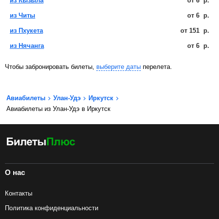
из Кызыла
от
6
р.
из Читы
от
6
р.
из Пхукета
от
151
р.
из Нячанга
от
6
р.
Чтобы забронировать билеты,
выберите даты
перелета.
Авиабилеты
Улан-Удэ
Иркутск
Авиабилеты из Улан-Удэ в Иркутск
О нас
Контакты
Политика конфиденциальности