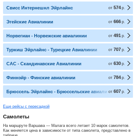
574
Свисс Интернешнл Эйрлайнс
от
р.
666
Эгейские Авиалинии
от
р.
491
Норвегиан - Норвежские авиалинии
от
р.
707
Туркиш Эйрлайнс - Турецкие Авиалинии
от
р.
630
САС - Скандинавские Авиалинии
от
р.
784
Финнэйр - Финские авиалинии
от
р.
607
Брюссель Эйрлайнс - Брюссельские авиалинии
от
р.
Еще рейсы с пересадкой
Самолеты
На маршруте Варшава — Малага всего летает 10 марок самолетов.
Как меняется цена в зависимости от типа самолета, представлено в
таблице.