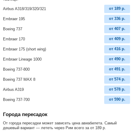
от
189
р.
Airbus A318/319/320/321
от
336
р.
Embraer 195
от
407
р.
Boeing 737
от
409
р.
Embraer 170
от
416
р.
Embraer 175 (short wing)
от
490
р.
Embraer Lineage 1000
от
491
р.
Boeing 737-800
от
574
р.
Boeing 737 MAX 8
от
578
р.
Airbus A319
от
590
р.
Boeing 737-700
Города пересадок
От города пересадки может зависеть цена авиабилета. Самый
дешевый вариант — лететь через Рим всего за
от
189
р
.