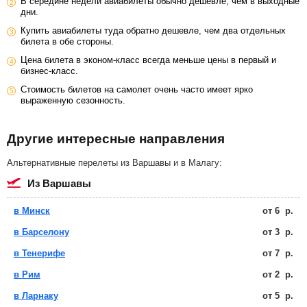
В середине недели авиабилеты обычно дешевле, чем в выходные
дни.
Купить авиабилеты туда обратно дешевле, чем два отдельных
билета в обе стороны.
Цена билета в эконом-класс всегда меньше цены в первый и
бизнес-класс.
Стоимость билетов на самолет очень часто имеет ярко
выраженную сезонность.
Другие интересные направления
Альтернативные перелеты из Варшавы и в Малагу:
из Варшавы
в Минск
от
6
р.
в Барселону
от
3
р.
в Тенерифе
от
7
р.
в Рим
от
2
р.
в Ларнаку
от
5
р.