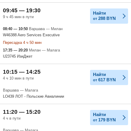
09:45 — 19:30
Найти
9 ч 45 мин в пути
288
BYN
от
08:40 — 10:50
Варшава — Милан
W46388 Aero Services Executive
Пересадка 4 ч 50 мин
17:35 — 20:20
Милан — Малага
U23745 ИзиДжет
10:15 — 14:25
Найти
4 ч 10 мин в пути
617
BYN
от
Варшава — Малага
LO439 ЛОТ - Польские Авиалинии
11:20 — 15:20
Найти
4 ч в пути
179
BYN
от
Варшава — Малага