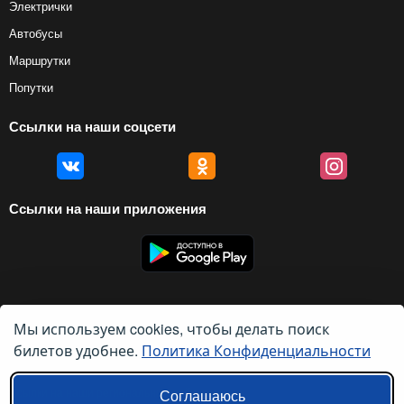
Электрички
Автобусы
Маршрутки
Попутки
Ссылки на наши соцсети
Ссылки на наши приложения
Мы используем cookies, чтобы делать поиск
© 2012 — 2026, Biletyplus, ООО «Инновэйтив Трэвел Текнолоджиз». Все
права защищены. Использование этого сайта означает принятие правил
билетов удобнее.
Политика Конфиденциальности
пользовательского соглашения
и
политики конфиденциальности
.
Ссылки на наши региональные сайты:
Соглашаюсь