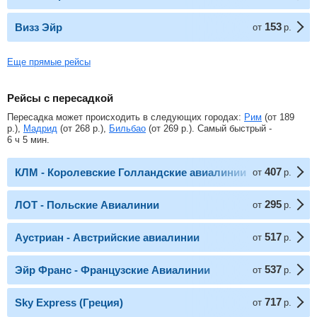
153
Визз Эйр
от
р.
Еще прямые рейсы
Рейсы с пересадкой
Пересадка может происходить в следующих городах:
Рим
(от
189
р.
),
Мадрид
(от
268
р.
),
Бильбао
(от
269
р.
). Самый быстрый -
6 ч 5 мин.
407
КЛМ - Королевские Голландские авиалинии
от
р.
295
ЛОТ - Польские Авиалинии
от
р.
517
Аустриан - Австрийские авиалинии
от
р.
537
Эйр Франс - Французские Авиалинии
от
р.
717
Sky Express (Греция)
от
р.