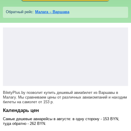
Обратный рейс:
Малага – Варшава
BiletyPlus.by позволит купить дешевый авиабилет из Варшавы в
Малагу. Мы сравниваем цены от различных авиакомпаний и находим
билеты на самолет
от
153
р
.
Календарь цен
Самые дешевые авиарейсы в августе: в одну сторону -
153
BYN
,
туда обратно -
262
BYN
.