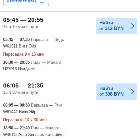
05:45 — 20:55
Найти
15 ч 10 мин в пути
312
BYN
от
05:45 — 07:35
Варшава — Лидс
W61311 Визз Эйр
Пересадка 9 ч 15 мин
16:30 — 20:35
Лидс — Малага
U27016 ИзиДжет
06:05 — 21:35
Найти
15 ч 30 мин в пути
308
BYN
от
06:05 — 08:30
Варшава — Рим
W61441 Визз Эйр
Пересадка 10 ч 30 мин
18:50 — 21:40
Рим — Малага
W46113 Aero Services Executive