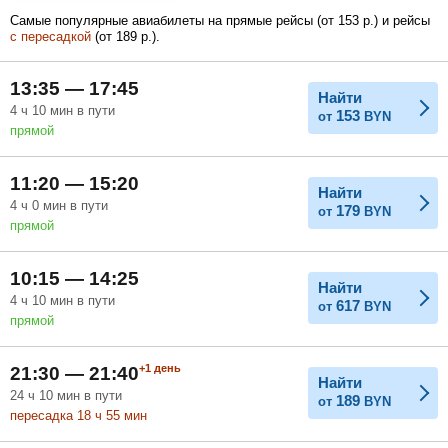
Самые популярные авиабилеты на прямые рейсы (
от
153
р.
) и рейсы
с пересадкой
(
от
189
р.
).
Февраль
Март
Апрель
13:35 — 17:45
Найти
4
ч
10
мин
в пути
153
от
BYN
прямой
Май
Июнь
Июль
11:20 — 15:20
Найти
4
ч
0
мин
в пути
179
от
BYN
прямой
10:15 — 14:25
Найти
4
ч
10
мин
в пути
617
от
BYN
прямой
+1
день
21:30 — 21:40
Найти
24
ч
10
мин
в пути
189
от
BYN
пересадка 18
ч
55
мин