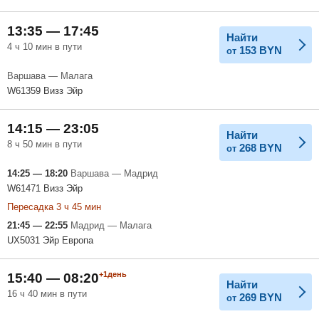
13:35 — 17:45
Найти
4 ч 10 мин в пути
153
BYN
от
Варшава — Малага
W61359 Визз Эйр
14:15 — 23:05
Найти
8 ч 50 мин в пути
268
BYN
от
14:25 — 18:20
Варшава — Мадрид
W61471 Визз Эйр
Пересадка 3 ч 45 мин
21:45 — 22:55
Мадрид — Малага
UX5031 Эйр Европа
+1день
15:40 — 08:20
Найти
16 ч 40 мин в пути
269
BYN
от