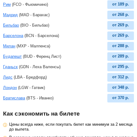
от
189
р.
Рим
(FCO - Фьюмичино)
от
268
р.
Мадрид
(MAD - Барахас)
от
269
р.
Бильбао
(BIO - Бильбао)
от
269
р.
Барселона
(BCN - Барселона)
от
288
р.
Милан
(MXP - Малпенса)
от
289
р.
Будапешт
(BUD - Ференц Лист)
от
295
р.
Гданьск
(GDN - Леха Валенсы)
от
312
р.
Лидс
(LBA - Бредфорд)
от
348
р.
Лондон
(LGW - Гатвик)
от
370
р.
Братислава
(BTS - Иванко)
Как сэкономить на билете
Цены всегда ниже, если покупать билет как минимум за 2 месяца
до вылета.