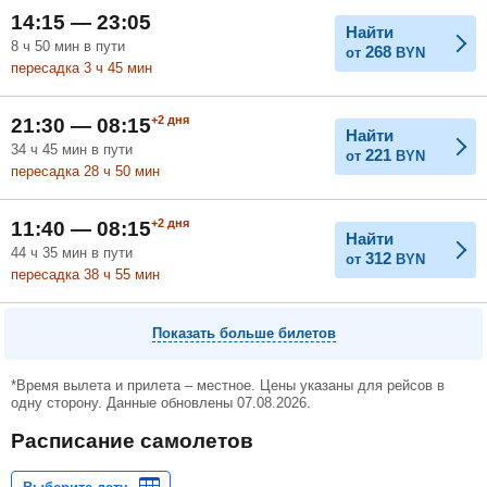
14:15 — 23:05
Найти
8
ч
50
мин
в пути
268
от
BYN
пересадка 3
ч
45
мин
+2
дня
21:30 — 08:15
Найти
34
ч
45
мин
в пути
221
от
BYN
пересадка 28
ч
50
мин
+2
дня
11:40 — 08:15
Найти
44
ч
35
мин
в пути
312
от
BYN
пересадка 38
ч
55
мин
Показать больше билетов
*Время вылета и прилета – местное. Цены указаны для рейсов в
одну сторону. Данные обновлены 07.08.2026.
Расписание самолетов