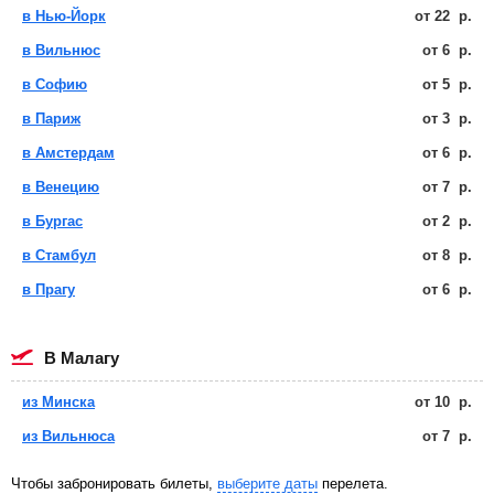
в Нью-Йорк
от
22
р.
в Вильнюс
от
6
р.
в Софию
от
5
р.
в Париж
от
3
р.
в Амстердам
от
6
р.
в Венецию
от
7
р.
в Бургас
от
2
р.
в Стамбул
от
8
р.
в Прагу
от
6
р.
в Малагу
из Минска
от
10
р.
из Вильнюса
от
7
р.
Чтобы забронировать билеты,
выберите даты
перелета.