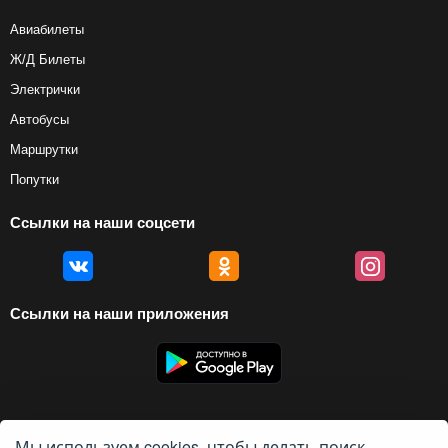
Авиабилеты
Ж/Д Билеты
Электрички
Автобусы
Маршрутки
Попутки
Ссылки на наши соцсети
Ссылки на наши приложения
Мы используем cookies, чтобы делать поиск
© 2012 — 2026, Biletyplus, ООО «Инновэйтив Трэвел Текнолоджиз». Все