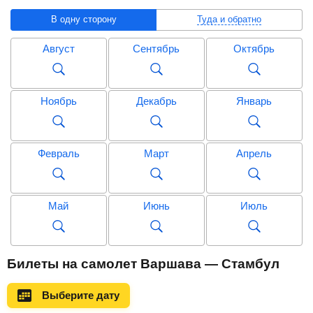
В одну сторону
Туда и обратно
Август
Сентябрь
Октябрь
Ноябрь
Декабрь
Январь
Февраль
Март
Апрель
Май
Июнь
Июль
Август
Сентябрь
Октябрь
Билеты на самолет Варшава — Стамбул
Выберите дату
Ноябрь
Декабрь
Январь