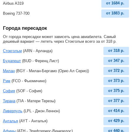
от
1684
р.
Airbus A319
от
1883
р.
Boeing 737-700
Города пересадок
От города пересадки может зависеть цена авиабилета. Самый
дешевый вариант — лететь через Стокгольм всего за
от
318
р
.
от
318
р.
Стокгольм
(ARN - Арланда)
от
347
р.
Будапешт
(BUD - Ференц Лист)
от
372
р.
Милан
(BGY - Милан-Бергамо (Орио Ал Серио))
от
373
р.
Рим
(FCO - Фьюмичино)
от
375
р.
София
(SOF - София)
от
377
р.
Тирана
(TIA - Матери Терезы)
от
414
р.
Ливерпуль
(LPL - Джон Леннон)
от
429
р.
Анталья
(AYT - Анталья)
от
440
р.
Афины
(ATH - Элефтериос-Венизелос)