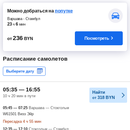
Можно добраться
на
попутке
Варшава
-
Стамбул
23
6
ч
мин
236
Посмотреть
от
BYN
Расписание самолетов
05:35 — 16:55
Найти
10 ч 20 мин в пути
318
BYN
от
05:45 — 07:25
Варшава — Стокгольм
W61501 Визз Эйр
Пересадка 4 ч 55 мин
12:35 — 17:10
Стокгольм — Стамбул