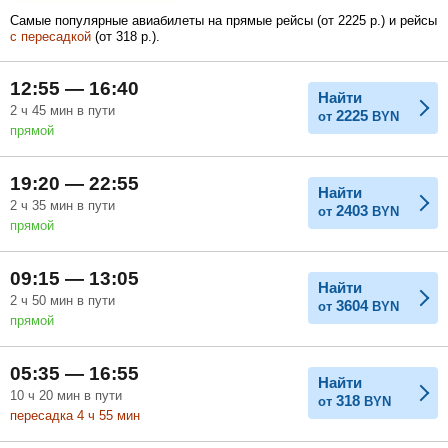
Самые популярные авиабилеты на прямые рейсы (
от
2225
р.
) и рейсы
с пересадкой
(
от
318
р.
).
Февраль
Март
Апрель
12:55 — 16:40
Найти
2
ч
45
мин
в пути
2225
от
BYN
прямой
Май
Июнь
Июль
19:20 — 22:55
Найти
2
ч
35
мин
в пути
2403
от
BYN
прямой
09:15 — 13:05
Найти
2
ч
50
мин
в пути
3604
от
BYN
прямой
05:35 — 16:55
Найти
10
ч
20
мин
в пути
318
от
BYN
пересадка 4
ч
55
мин