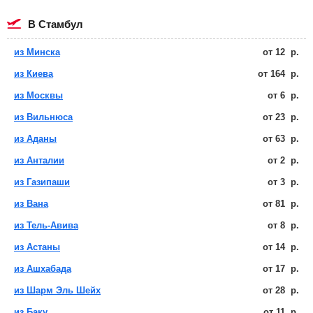
в Стамбул
из Минска
от
12
р.
из Киева
от
164
р.
из Москвы
от
6
р.
из Вильнюса
от
23
р.
из Аданы
от
63
р.
из Анталии
от
2
р.
из Газипаши
от
3
р.
из Вана
от
81
р.
из Тель-Авива
от
8
р.
из Астаны
от
14
р.
из Ашхабада
от
17
р.
из Шарм Эль Шейх
от
28
р.
из Баку
от
11
р.