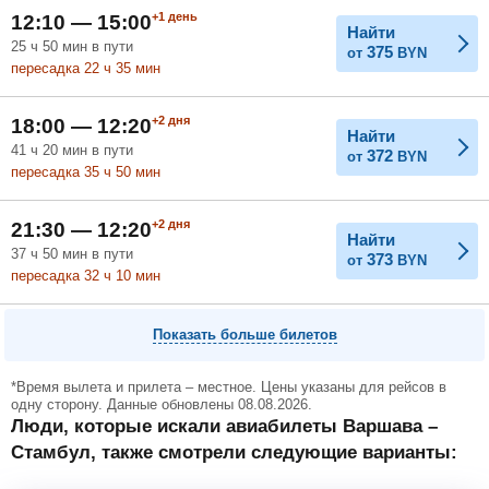
+1
день
12:10 — 15:00
Найти
25
ч
50
мин
в пути
375
от
BYN
пересадка 22
ч
35
мин
+2
дня
18:00 — 12:20
Найти
41
ч
20
мин
в пути
372
от
BYN
пересадка 35
ч
50
мин
+2
дня
21:30 — 12:20
Найти
37
ч
50
мин
в пути
373
от
BYN
пересадка 32
ч
10
мин
Показать больше билетов
*Время вылета и прилета – местное. Цены указаны для рейсов в
одну сторону. Данные обновлены 08.08.2026.
Люди, которые искали авиабилеты Варшава –
Стамбул, также смотрели следующие варианты: