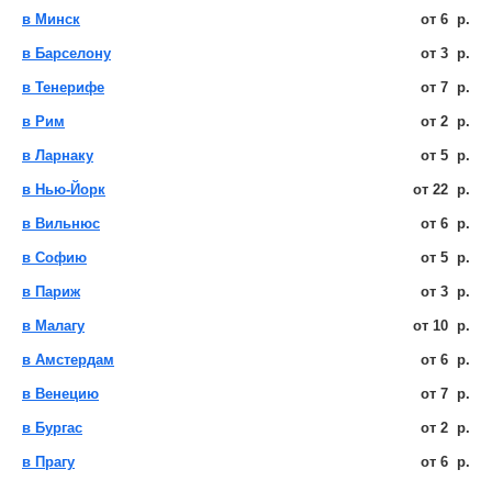
в Минск
от
6
р.
в Барселону
от
3
р.
в Тенерифе
от
7
р.
в Рим
от
2
р.
в Ларнаку
от
5
р.
в Нью-Йорк
от
22
р.
в Вильнюс
от
6
р.
в Софию
от
5
р.
в Париж
от
3
р.
в Малагу
от
10
р.
в Амстердам
от
6
р.
в Венецию
от
7
р.
в Бургас
от
2
р.
в Прагу
от
6
р.