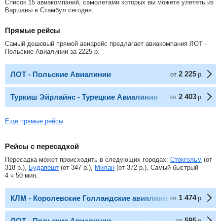
Список 15 авиакомпаний, самолетами которых вы можете улететь из
Варшавы в Стамбул сегодня.
Прямые рейсы
Самый дешевый прямой авиарейс предлагает авиакомпания ЛОТ -
Польские Авиалинии за
2225
р
.
2 225
ЛОТ - Польские Авиалинии
от
р.
2 403
Туркиш Эйрлайнс - Турецкие Авиалинии
от
р.
Еще прямые рейсы
Рейсы с пересадкой
Пересадка может происходить в следующих городах:
Стокгольм
(от
318
р.
),
Будапешт
(от
347
р.
),
Милан
(от
372
р.
). Самый быстрый -
4 ч 50 мин.
1 474
КЛМ - Королевские Голландские авиалинии
от
р.
595
ЛОТ - Польские Авиалинии
от
р.