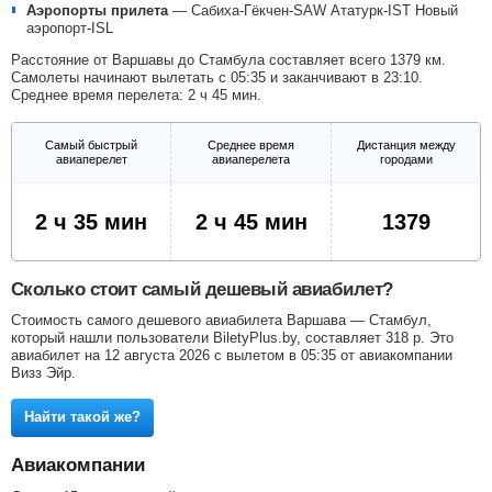
Аэропорты прилета
—
Сабиха-Гёкчен-SAW
Ататурк-IST
Новый
аэропорт-ISL
Расстояние от Варшавы до Стамбула составляет всего 1379 км.
Самолеты начинают вылетать с 05:35 и заканчивают в 23:10.
Среднее время перелета: 2 ч 45 мин.
Самый быстрый
Среднее время
Дистанция между
авиаперелет
авиаперелета
городами
2 ч 35 мин
2 ч 45 мин
1379
Сколько стоит самый дешевый авиабилет?
Стоимость самого дешевого авиабилета Варшава — Стамбул,
который нашли пользователи BiletyPlus.by, составляет
318
р
. Это
авиабилет на 12 августа 2026 с вылетом в 05:35 от авиакомпании
Визз Эйр.
Найти такой же?
Авиакомпании