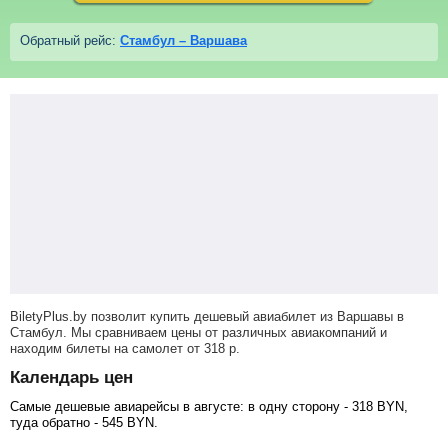
Обратный рейс:
Стамбул – Варшава
BiletyPlus.by позволит купить дешевый авиабилет из Варшавы в
Стамбул. Мы сравниваем цены от различных авиакомпаний и
находим билеты на самолет
от
318
р
.
Календарь цен
Самые дешевые авиарейсы в августе: в одну сторону -
318
BYN
,
туда обратно -
545
BYN
.