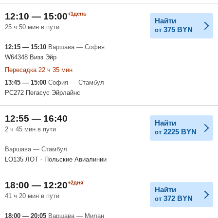
+1день
12:10 — 15:00
Найти
25 ч 50 мин в пути
375
BYN
от
12:15 — 15:10
Варшава — София
W64348 Визз Эйр
Пересадка 22 ч 35 мин
13:45 — 15:00
София — Стамбул
PC272 Пегасус Эйрлайнс
12:55 — 16:40
Найти
2 ч 45 мин в пути
2225
BYN
от
Варшава — Стамбул
LO135 ЛОТ - Польские Авиалинии
+2дня
18:00 — 12:20
Найти
41 ч 20 мин в пути
372
BYN
от
18:00 — 20:05
Варшава — Милан