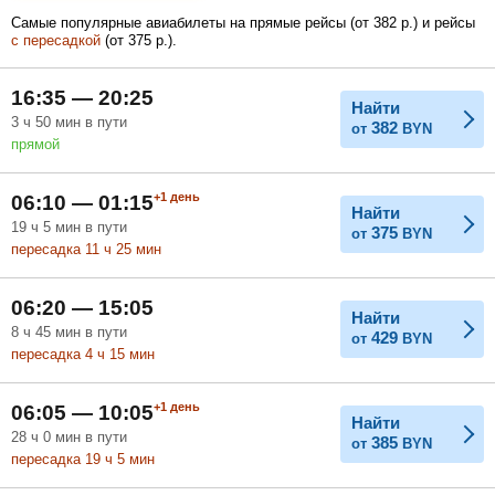
Самые популярные авиабилеты на прямые рейсы (
от
382
р.
) и рейсы
с пересадкой
(
от
375
р.
).
Февраль
Март
Апрель
16:35 — 20:25
Найти
3
ч
50
мин
в пути
382
от
BYN
прямой
Май
Июнь
Июль
+1
день
06:10 — 01:15
Найти
19
ч
5
мин
в пути
375
от
BYN
пересадка 11
ч
25
мин
06:20 — 15:05
Найти
8
ч
45
мин
в пути
429
от
BYN
пересадка 4
ч
15
мин
+1
день
06:05 — 10:05
Найти
28
ч
0
мин
в пути
385
от
BYN
пересадка 19
ч
5
мин