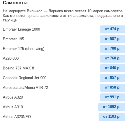
Самолеты
На маршруте Вильнюс — Ларнака всего летает 10 марок самолетов.
Как меняется цена в зависимости от типа самолета, представлено в
таблице.
от
474
р.
Embraer Lineage 1000
от
587
р.
Embraer 195
от
700
р.
Embraer 175 (short wing)
от
768
р.
A220-300
от
846
р.
Boeing 737 MAX 8
от
857
р.
Canadair Regional Jet 900
от
858
р.
Aerospatiale/Alenia ATR 72
от
991
р.
Airbus A320
от
1092
р.
Airbus A319
от
1103
р.
Airbus A320NEO