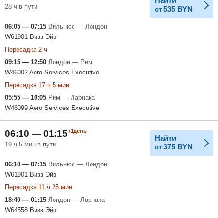
Найти
28 ч в пути
535
BYN
от
06:05 — 07:15
Вильнюс — Лондон
W61901 Визз Эйр
Пересадка 2 ч
09:15 — 12:50
Лондон — Рим
W46002 Aero Services Executive
Пересадка 17 ч 5 мин
05:55 — 10:05
Рим — Ларнака
W46099 Aero Services Executive
+1день
06:10 — 01:15
Найти
19 ч 5 мин в пути
375
BYN
от
06:10 — 07:15
Вильнюс — Лондон
W61901 Визз Эйр
Пересадка 11 ч 25 мин
18:40 — 01:15
Лондон — Ларнака
W64558 Визз Эйр