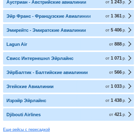
1 243
Аустриан - Австрийские авиалинии
от
р.
1 361
Эйр Франс - Французские Авиалинии
от
р.
5 406
Эмирейтс - Эмиратские Авиалинии
от
р.
888
Lagun Air
от
р.
1 071
Свисс Интернешнл Эйрлайнс
от
р.
566
ЭйрБалтик - Балтийские авиалинии
от
р.
1 033
Эгейские Авиалинии
от
р.
1 438
Изрэйр Эйрлайнc
от
р.
421
Djibouti Airlines
от
р.
Еще рейсы с пересадкой