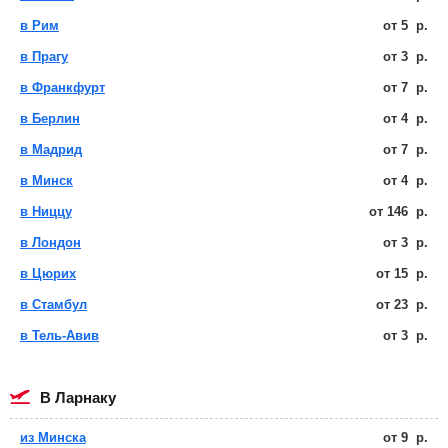
в Рим
от
5
р.
в Прагу
от
3
р.
в Франкфурт
от
7
р.
в Берлин
от
4
р.
в Мадрид
от
7
р.
в Минск
от
4
р.
в Ниццу
от
146
р.
в Лондон
от
3
р.
в Цюрих
от
15
р.
в Стамбул
от
23
р.
в Тель-Авив
от
3
р.
в Ларнаку
из Минска
от
9
р.