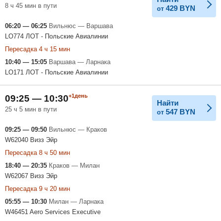
8 ч 45 мин в пути
429
BYN
от
06:20 — 06:25
Вильнюс — Варшава
LO774 ЛОТ - Польские Авиалинии
Пересадка 4 ч 15 мин
10:40 — 15:05
Варшава — Ларнака
LO171 ЛОТ - Польские Авиалинии
+1день
09:25 — 10:30
Найти
25 ч 5 мин в пути
547
BYN
от
09:25 — 09:50
Вильнюс — Краков
W62040 Визз Эйр
Пересадка 8 ч 50 мин
18:40 — 20:35
Краков — Милан
W62067 Визз Эйр
Пересадка 9 ч 20 мин
05:55 — 10:30
Милан — Ларнака
W46451 Aero Services Executive