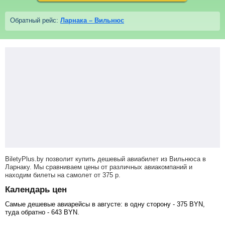
Обратный рейс:
Ларнака – Вильнюс
BiletyPlus.by позволит купить дешевый авиабилет из Вильнюса в
Ларнаку. Мы сравниваем цены от различных авиакомпаний и
находим билеты на самолет
от
375
р
.
Календарь цен
Самые дешевые авиарейсы в августе: в одну сторону -
375
BYN
,
туда обратно -
643
BYN
.