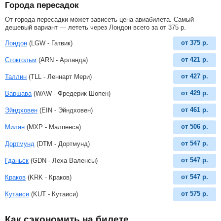
Города пересадок
От города пересадки может зависеть цена авиабилета. Самый
дешевый вариант — лететь через Лондон всего за
от
375
р
.
от
375
р.
Лондон
(LGW - Гатвик)
от
421
р.
Стокгольм
(ARN - Арланда)
от
427
р.
Таллин
(TLL - Леннарт Мери)
от
429
р.
Варшава
(WAW - Фредерик Шопен)
от
461
р.
Эйндховен
(EIN - Эйндховен)
от
506
р.
Милан
(MXP - Малпенса)
от
547
р.
Дортмунд
(DTM - Дортмунд)
от
547
р.
Гданьск
(GDN - Леха Валенсы)
от
547
р.
Краков
(KRK - Краков)
от
575
р.
Кутаиси
(KUT - Кутаиси)
Как сэкономить на билете