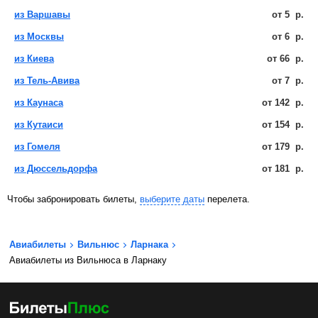
из Варшавы
от
5
р.
из Москвы
от
6
р.
из Киева
от
66
р.
из Тель-Авива
от
7
р.
из Каунаса
от
142
р.
из Кутаиси
от
154
р.
из Гомеля
от
179
р.
из Дюссельдорфа
от
181
р.
Чтобы забронировать билеты,
выберите даты
перелета.
Авиабилеты
Вильнюс
Ларнака
Авиабилеты из Вильнюса в Ларнаку