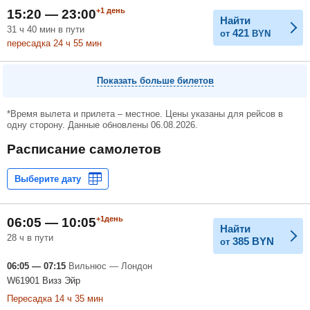
+1
день
15:20 — 23:00
Найти
31
ч
40
мин
в пути
421
от
BYN
пересадка 24
ч
55
мин
Показать больше билетов
*Время вылета и прилета – местное. Цены указаны для рейсов в
одну сторону. Данные обновлены 06.08.2026.
Расписание самолетов
+1день
06:05 — 10:05
Найти
28 ч в пути
385
BYN
от
06:05 — 07:15
Вильнюс — Лондон
W61901 Визз Эйр
Пересадка 14 ч 35 мин