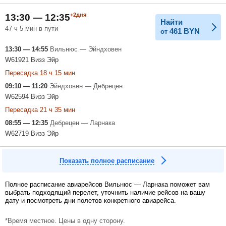
+2дня
13:30 — 12:35
Найти
47 ч 5 мин в пути
461
BYN
от
13:30 — 14:55
Вильнюс — Эйндховен
W61921 Визз Эйр
Пересадка 18 ч 15 мин
09:10 — 11:20
Эйндховен — Дебрецен
W62594 Визз Эйр
Пересадка 21 ч 35 мин
08:55 — 12:35
Дебрецен — Ларнака
W62719 Визз Эйр
Показать полное расписание
Полное расписание авиарейсов Вильнюс — Ларнака поможет вам
выбрать подходящий перелет, уточнить наличие рейсов на вашу
дату и посмотреть дни полетов конкретного авиарейса.
*Время местное. Цены в одну сторону.