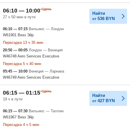
+1день
06:10 — 10:00
Найти
27 ч 50 мин в пути
536
BYN
от
06:10 — 07:15
Вильнюс — Лондон
W61901 Визз Эйр
Пересадка 13 ч 35 мин
20:50 — 00:05
Лондон — Венеция
W46748 Aero Services Executive
Пересадка 5 ч 40 мин
05:45 — 10:00
Венеция — Ларнака
W46749 Aero Services Executive
+1день
06:15 — 01:15
Найти
19 ч в пути
427
BYN
от
06:15 — 07:30
Вильнюс — Таллин
W61967 Визз Эйр
Пересадка 4 ч 5 мин