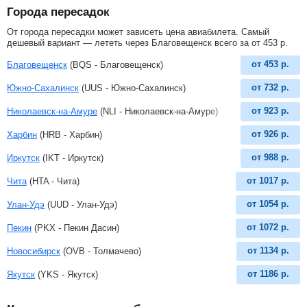
Города пересадок
От города пересадки может зависеть цена авиабилета. Самый
дешевый вариант — лететь через Благовещенск всего за
от
453
р
.
от
453
р.
Благовещенск
(BQS - Благовещенск)
от
732
р.
Южно-Сахалинск
(UUS - Южно-Сахалинск)
от
923
р.
Николаевск-на-Амуре
(NLI - Николаевск-на-Амуре)
от
926
р.
Харбин
(HRB - Харбин)
от
988
р.
Иркутск
(IKT - Иркутск)
от
1017
р.
Чита
(HTA - Чита)
от
1054
р.
Улан-Удэ
(UUD - Улан-Удэ)
от
1072
р.
Пекин
(PKX - Пекин Дасин)
от
1134
р.
Новосибирск
(OVB - Толмачево)
от
1186
р.
Якутск
(YKS - Якутск)