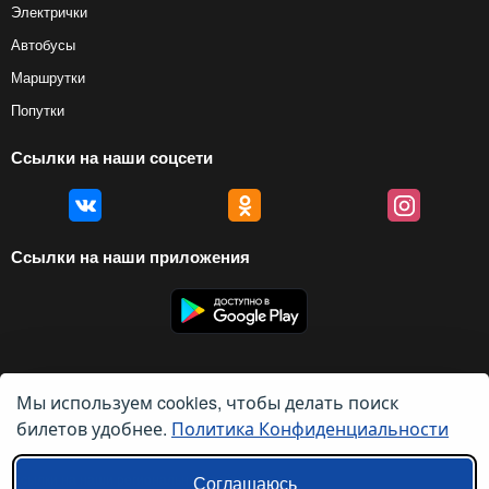
Электрички
Автобусы
Маршрутки
Попутки
Ссылки на наши соцсети
Ссылки на наши приложения
Мы используем cookies, чтобы делать поиск
© 2012 — 2026, Biletyplus, ООО «Инновэйтив Трэвел Текнолоджиз». Все
права защищены. Использование этого сайта означает принятие правил
билетов удобнее.
Политика Конфиденциальности
пользовательского соглашения
и
политики конфиденциальности
.
Ссылки на наши региональные сайты:
Соглашаюсь