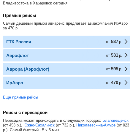
Владивостока в Хабаровск сегодня.
Прямые рейсы
Самый дешевый прямой авиарейс предлагает авиакомпания ИрАэро
за
470
р
.
537
ГТК Россия
от
р.
531
Аэрофлот
от
р.
595
Аврора (Аэрофлот)
от
р.
470
ИрАэро
от
р.
Еще прямые рейсы
Рейсы с пересадкой
Пересадка может происходить в следующих городах:
Благовещенск
(от
453
р.
),
Южно-Сахалинск
(от
732
р.
),
Николаевск-на-Амуре
(от
923
р.
). Самый быстрый - 5 ч 5 мин.