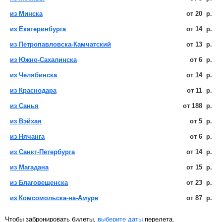
из Минска
от
20
р.
из Екатеринбурга
от
14
р.
из Петропавловска-Камчатский
от
13
р.
из Южно-Сахалинска
от
6
р.
из Челябинска
от
14
р.
из Краснодара
от
11
р.
из Санья
от
188
р.
из Вэйхая
от
5
р.
из Нячанга
от
6
р.
из Санкт-Петербурга
от
14
р.
из Магадана
от
15
р.
из Благовещенска
от
23
р.
из Комсомольска-на-Амуре
от
87
р.
Чтобы забронировать билеты,
выберите даты
перелета.