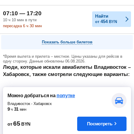
07:10 — 17:20
Найти
10
ч
10
мин
в пути
454
от
BYN
пересадка 6
ч
30
мин
Показать больше билетов
*Время вылета и прилета – местное. Цены указаны для рейсов в
одну сторону. Данные обновлены 06.08.2026.
Люди, которые искали авиабилеты Владивосток –
Хабаровск, также смотрели следующие варианты:
Можно добраться
на
попутке
Владивосток
-
Хабаровск
9
31
ч
мин
65
Посмотреть
от
BYN