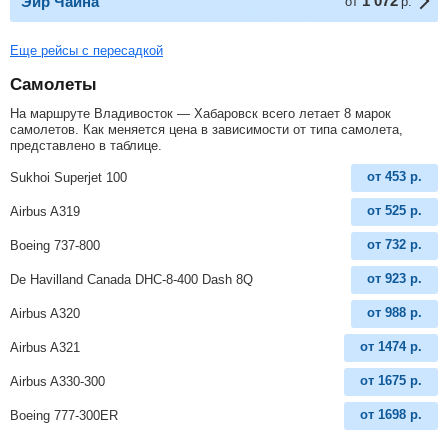
1 072
Эйр Чайна
от
р.
Еще рейсы с пересадкой
Самолеты
На маршруте Владивосток — Хабаровск всего летает 8 марок
самолетов. Как меняется цена в зависимости от типа самолета,
представлено в таблице.
от
453
р.
Sukhoi Superjet 100
от
525
р.
Airbus A319
от
732
р.
Boeing 737-800
от
923
р.
De Havilland Canada DHC-8-400 Dash 8Q
от
988
р.
Airbus A320
от
1474
р.
Airbus A321
от
1675
р.
Airbus A330-300
от
1698
р.
Boeing 777-300ER