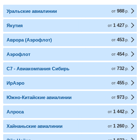
988
Уральские авиалинии
от
р.
1 427
Якутия
от
р.
453
Аврора (Аэрофлот)
от
р.
454
Аэрофлот
от
р.
732
С7 - Авиакомпания Сибирь
от
р.
455
ИрАэро
от
р.
973
Южно-Китайские авиалинии
от
р.
1 442
Алроса
от
р.
1 260
Хайнаньские авиалинии
от
р.