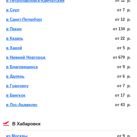
в Петропавловск-Камчатский
от
11
р.
в Сеул
от
7
р.
в Санкт-Петербург
от
12
р.
в Пекин
от
134
р.
в Казань
от
22
р.
в Ханой
от
5
р.
в Нижний Новгород
от
679
р.
в Благовещенск
от
9
р.
в Далянь
от
6
р.
в Гуанчжоу
от
7
р.
в Бангкок
от
17
р.
в Лос-Анджелес
от
43
р.
в Хабаровск
из Москвы
от
9
р.