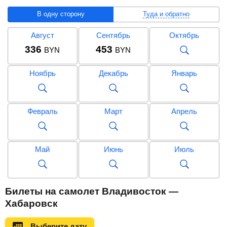
В одну сторону
Туда и обратно
Август
Сентябрь
Октябрь
336
453
BYN
BYN
Ноябрь
Декабрь
Январь
Февраль
Март
Апрель
Май
Июнь
Июль
Август
Сентябрь
Октябрь
Билеты на самолет Владивосток —
928
885
BYN
BYN
Хабаровск
Ноябрь
Декабрь
Январь
Выберите дату