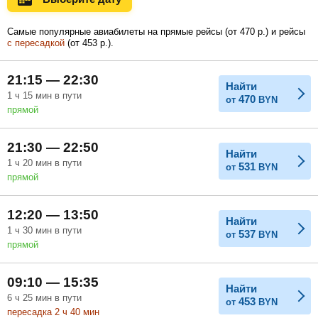
Самые популярные авиабилеты на прямые рейсы (
от
470
р.
) и рейсы
с пересадкой
(
от
453
р.
).
Февраль
Март
Апрель
21:15 — 22:30
Найти
1
ч
15
мин
в пути
470
от
BYN
Май
Июнь
Июль
прямой
21:30 — 22:50
Найти
1
ч
20
мин
в пути
531
от
BYN
прямой
12:20 — 13:50
Найти
1
ч
30
мин
в пути
537
от
BYN
прямой
09:10 — 15:35
Найти
6
ч
25
мин
в пути
453
от
BYN
пересадка 2
ч
40
мин