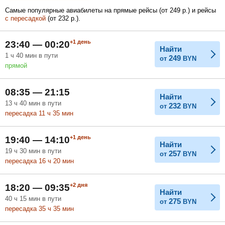
Самые популярные авиабилеты на прямые рейсы (
от
249
р.
) и рейсы
с пересадкой
(
от
232
р.
).
Февраль
Март
Апрель
+1
день
23:40 — 00:20
Найти
1
ч
40
мин
в пути
249
от
BYN
прямой
Май
Июнь
Июль
08:35 — 21:15
Найти
13
ч
40
мин
в пути
232
от
BYN
пересадка 11
ч
35
мин
+1
день
19:40 — 14:10
Найти
19
ч
30
мин
в пути
257
от
BYN
пересадка 16
ч
20
мин
+2
дня
18:20 — 09:35
Найти
40
ч
15
мин
в пути
275
от
BYN
пересадка 35
ч
35
мин