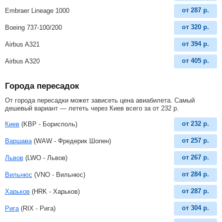
от
287
р.
Embraer Lineage 1000
от
320
р.
Boeing 737-100/200
от
394
р.
Airbus A321
от
405
р.
Airbus A320
Города пересадок
От города пересадки может зависеть цена авиабилета. Самый
дешевый вариант — лететь через Киев всего за
от
232
р
.
от
232
р.
Киев
(KBP - Борисполь)
от
257
р.
Варшава
(WAW - Фредерик Шопен)
от
267
р.
Львов
(LWO - Львов)
от
284
р.
Вильнюс
(VNO - Вильнюс)
от
287
р.
Харьков
(HRK - Харьков)
от
304
р.
Рига
(RIX - Рига)