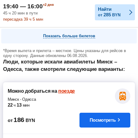
+2
дня
19:40 — 16:00
Найти
45
ч
20
мин
в пути
285
от
BYN
пересадка 39
ч
5
мин
Показать больше билетов
*Время вылета и прилета – местное. Цены указаны для рейсов в
одну сторону. Данные обновлены 06.08.2026.
Люди, которые искали авиабилеты Минск –
Одесса, также смотрели следующие варианты:
Можно добраться
на
поезде
Минск
-
Одесса
22
13
ч
мин
186
Посмотреть
от
BYN