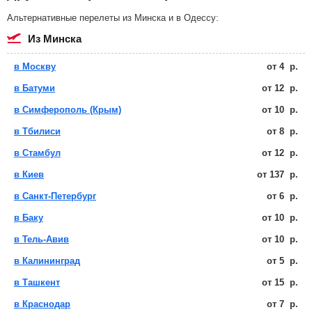
Альтернативные перелеты из Минска и в Одессу:
из Минска
в Москву
от
4
р.
в Батуми
от
12
р.
в Симферополь (Крым)
от
10
р.
в Тбилиси
от
8
р.
в Стамбул
от
12
р.
в Киев
от
137
р.
в Санкт-Петербург
от
6
р.
в Баку
от
10
р.
в Тель-Авив
от
10
р.
в Калининград
от
5
р.
в Ташкент
от
15
р.
в Краснодар
от
7
р.