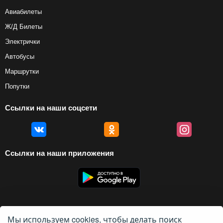
Авиабилеты
Ж/Д Билеты
Электрички
Автобусы
Маршрутки
Попутки
Ссылки на наши соцсети
Ссылки на наши приложения
Мы используем cookies, чтобы делать поиск
© 2012 — 2026, Biletyplus, ООО «Инновэйтив Трэвел Текнолоджиз». Все