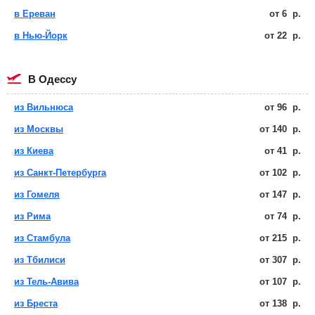
в Ереван
от
6
р.
в Нью-Йорк
от
22
р.
в Одессу
из Вильнюса
от
96
р.
из Москвы
от
140
р.
из Киева
от
41
р.
из Санкт-Петербурга
от
102
р.
из Гомеля
от
147
р.
из Рима
от
74
р.
из Стамбула
от
215
р.
из Тбилиси
от
307
р.
из Тель-Авива
от
107
р.
из Бреста
от
138
р.