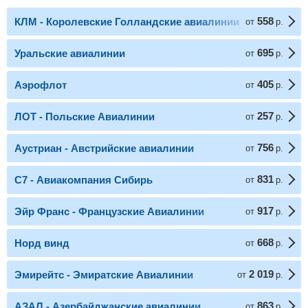
558
КЛМ - Королевские Голландские авиалинии
от
р.
695
Уральские авиалинии
от
р.
405
Аэрофлот
от
р.
257
ЛОТ - Польские Авиалинии
от
р.
756
Аустриан - Австрийские авиалинии
от
р.
831
С7 - Авиакомпания Сибирь
от
р.
917
Эйр Франс - Французские Авиалинии
от
р.
668
Норд винд
от
р.
2 019
Эмирейтс - Эмиратские Авиалинии
от
р.
863
АЗАЛ - Азербайджанские авиалинии
от
р.