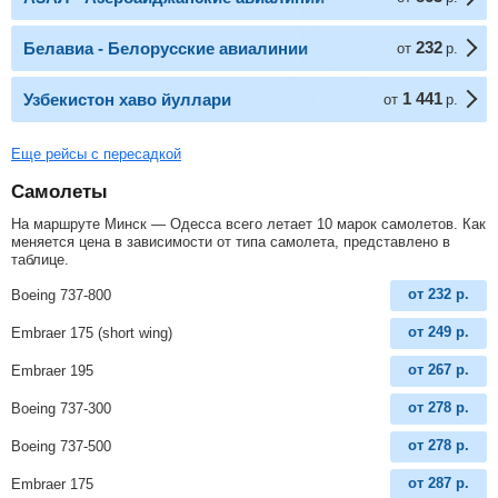
232
Белавиа - Белорусские авиалинии
от
р.
1 441
Узбекистон хаво йуллари
от
р.
Еще рейсы с пересадкой
Самолеты
На маршруте Минск — Одесса всего летает 10 марок самолетов. Как
меняется цена в зависимости от типа самолета, представлено в
таблице.
от
232
р.
Boeing 737-800
от
249
р.
Embraer 175 (short wing)
от
267
р.
Embraer 195
от
278
р.
Boeing 737-300
от
278
р.
Boeing 737-500
от
287
р.
Embraer 175