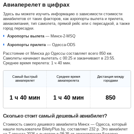
Авиаперелет в цифрах
Здесь вы можете изучить информацию о зависимости стоимости
авиабилетов от таких факторов, как аэропорты вылета и прилета,
авиакомпания, тип самолета, прямой рейс или с пересадкой, а также
город пересадки.
Аэропорты вылета
—
Минск-2-MSQ
Аэропорты прилета
—
Одесса-ODS
Расстояние от Минска до Одессы составляет всего 850 км.
Самолеты начинают вылетать с 00:25 и заканчивают в 23:55.
Среднее время перелета: 1 ч 40 мин.
Самый быстрый
Среднее время
Дистанция между
авиаперелет
авиаперелета
городами
1 ч 40 мин
1 ч 40 мин
850
Сколько стоит самый дешевый авиабилет?
Стоимость самого дешевого авиабилета Минск — Одесса, который
нашли пользователи BiletyPlus.by, составляет
232
р
. Это авиабилет
на 7 августа 2026 с вылетом в 08:35 от авиакомпании Белавиа -