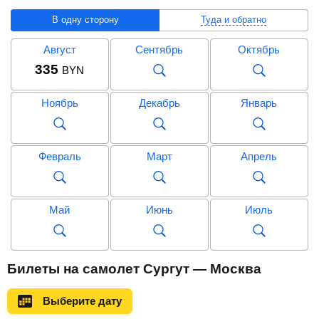
В одну сторону
Туда и обратно
Август
Сентябрь
Октябрь
335
BYN
Ноябрь
Декабрь
Январь
Февраль
Март
Апрель
Май
Июнь
Июль
Август
Сентябрь
Октябрь
Билеты на самолет Сургут — Москва
635
BYN
Выберите дату
Ноябрь
Декабрь
Январь