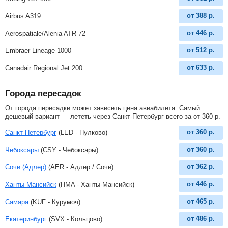
от
388
р.
Airbus A319
от
446
р.
Aerospatiale/Alenia ATR 72
от
512
р.
Embraer Lineage 1000
от
633
р.
Canadair Regional Jet 200
Города пересадок
От города пересадки может зависеть цена авиабилета. Самый
дешевый вариант — лететь через Санкт-Петербург всего за
от
360
р
.
от
360
р.
Санкт-Петербург
(LED - Пулково)
от
360
р.
Чебоксары
(CSY - Чебоксары)
от
362
р.
Сочи (Адлер)
(AER - Адлер / Сочи)
от
446
р.
Ханты-Мансийск
(HMA - Ханты-Мансийск)
от
465
р.
Самара
(KUF - Курумоч)
от
486
р.
Екатеринбург
(SVX - Кольцово)