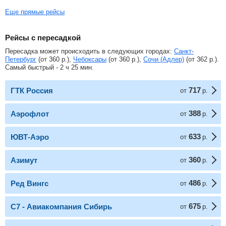
Еще прямые рейсы
Рейсы с пересадкой
Пересадка может происходить в следующих городах:
Санкт-
Петербург
(от
360
р.
),
Чебоксары
(от
360
р.
),
Сочи (Адлер)
(от
362
р.
).
Самый быстрый - 2 ч 25 мин.
717
ГТК Россия
от
р.
388
Аэрофлот
от
р.
633
ЮВТ-Аэро
от
р.
360
Азимут
от
р.
486
Ред Вингс
от
р.
675
С7 - Авиакомпания Сибирь
от
р.