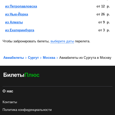
из Петропавловска
от
12
р.
из Нью-Йорка
от
26
р.
из Алматы
от
9
р.
из Екатеринбурга
от
3
р.
Чтобы забронировать билеты,
выберите даты
перелета.
Авиабилеты
Сургут
Москва
Авиабилеты из Сургута в Москву
О нас
Контакты
Политика конфиденциальности