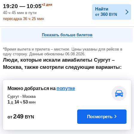
+2
дня
19:20 — 10:05
Найти
40
ч
45
мин
в пути
360
от
BYN
пересадка 36
ч
25
мин
Показать больше билетов
*Время вылета и прилета – местное. Цены указаны для рейсов в
одну сторону. Данные обновлены 06.08.2026.
Люди, которые искали авиабилеты Сургут –
Москва, также смотрели следующие варианты:
Можно добраться
на
попутке
Сургут
-
Москва
1
14
53
д
ч
мин
249
Посмотреть
от
BYN