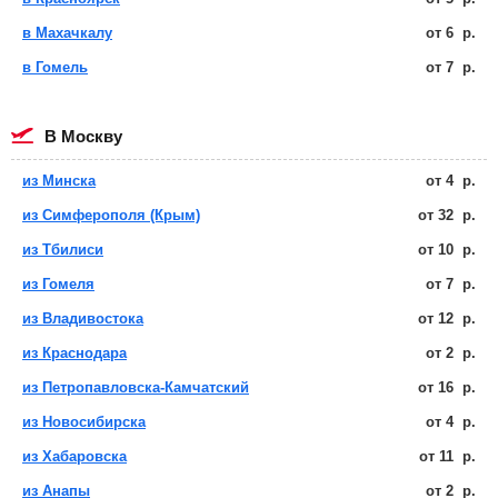
в Махачкалу
от
6
р.
в Гомель
от
7
р.
в Москву
из Минска
от
4
р.
из Симферополя (Крым)
от
32
р.
из Тбилиси
от
10
р.
из Гомеля
от
7
р.
из Владивостока
от
12
р.
из Краснодара
от
2
р.
из Петропавловска-Камчатский
от
16
р.
из Новосибирска
от
4
р.
из Хабаровска
от
11
р.
из Анапы
от
2
р.