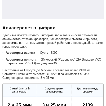
Авиаперелет в цифрах
Здесь вы можете изучить информацию о зависимости стоимости
авиабилетов от таких факторов, как аэропорты вылета и прилета,
авиакомпания, тип самолета, прямой рейс или с пересадкой, а также
город пересадки.
Аэропорты вылета
—
Сургут-SGC
Аэропорты прилета
—
Жуковский (Раменское)-ZIA
Внуково-VKO
Шереметьево-SVO
Домодедово-DME
Расстояние от Сургута до Москвы составляет всего 2139 км.
Самолеты начинают вылетать с 00:25 и заканчивают в 23:00.
Среднее время перелета: 3 ч 25 мин.
Самый быстрый
Среднее время
Дистанция между
авиаперелет
авиаперелета
городами
2 ч 25 мин
3 ч 25 мин
2139