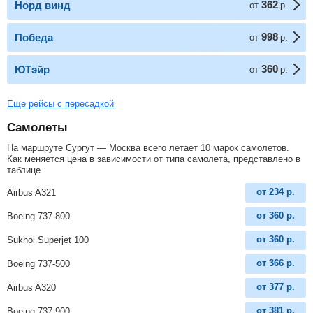
362
Норд винд
от
р.
998
Победа
от
р.
360
ЮТэйр
от
р.
Еще рейсы с пересадкой
Самолеты
На маршруте Сургут — Москва всего летает 10 марок самолетов.
Как меняется цена в зависимости от типа самолета, представлено в
таблице.
от
234
р.
Airbus A321
от
360
р.
Boeing 737-800
от
360
р.
Sukhoi Superjet 100
от
366
р.
Boeing 737-500
от
377
р.
Airbus A320
от
381
р.
Boeing 737-900