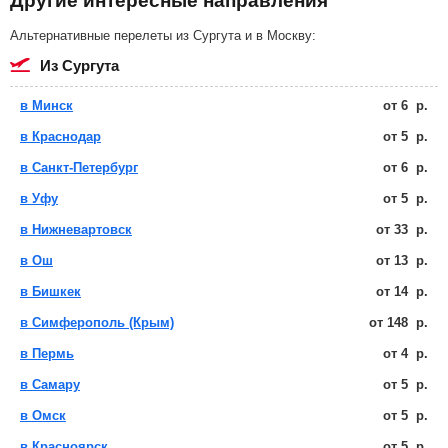
Другие интересные направления
Альтернативные перелеты из Сургута и в Москву:
из Сургута
в Минск
от
6
р.
в Краснодар
от
5
р.
в Санкт-Петербург
от
6
р.
в Уфу
от
5
р.
в Нижневартовск
от
33
р.
в Ош
от
13
р.
в Бишкек
от
14
р.
в Симферополь (Крым)
от
148
р.
в Пермь
от
4
р.
в Самару
от
5
р.
в Омск
от
5
р.
в Красноярск
от
5
р.