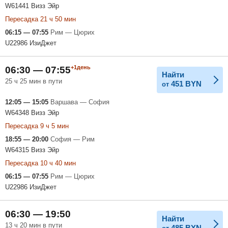
W61441 Визз Эйр
Пересадка 21 ч 50 мин
06:15 — 07:55
Рим — Цюрих
U22986 ИзиДжет
+1день
06:30 — 07:55
Найти
25 ч 25 мин в пути
451
BYN
от
12:05 — 15:05
Варшава — София
W64348 Визз Эйр
Пересадка 9 ч 5 мин
18:55 — 20:00
София — Рим
W64315 Визз Эйр
Пересадка 10 ч 40 мин
06:15 — 07:55
Рим — Цюрих
U22986 ИзиДжет
06:30 — 19:50
Найти
13 ч 20 мин в пути
485
BYN