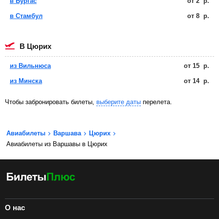
в Бургас
от
2
р.
в Стамбул
от
8
р.
в Цюрих
из Вильнюса
от
15
р.
из Минска
от
14
р.
Чтобы забронировать билеты,
выберите даты
перелета.
Авиабилеты
Варшава
Цюрих
Авиабилеты из Варшавы в Цюрих
О нас