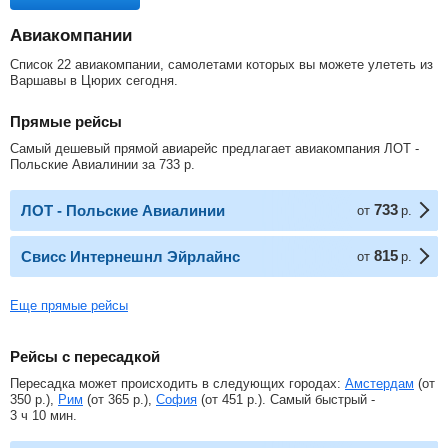
Авиакомпании
Список 22 авиакомпании, самолетами которых вы можете улететь из
Варшавы в Цюрих сегодня.
Прямые рейсы
Самый дешевый прямой авиарейс предлагает авиакомпания ЛОТ -
Польские Авиалинии за
733
р
.
733
ЛОТ - Польские Авиалинии
от
р.
815
Свисс Интернешнл Эйрлайнс
от
р.
Еще прямые рейсы
Рейсы с пересадкой
Пересадка может происходить в следующих городах:
Амстердам
(от
350
р.
),
Рим
(от
365
р.
),
София
(от
451
р.
). Самый быстрый -
3 ч 10 мин.