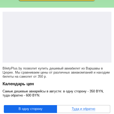
BiletyPlus.by позволит купить дешевый авиабилет из Варшавы в
Цюрих. Мы сравниваем цены от различных авиакомпаний и находим
билеты на самолет
от
350
р
.
Календарь цен
Самые дешевые авиарейсы в августе: в одну сторону -
350
BYN
,
туда обратно -
600
BYN
.
В одну сторону
Туда и обратно