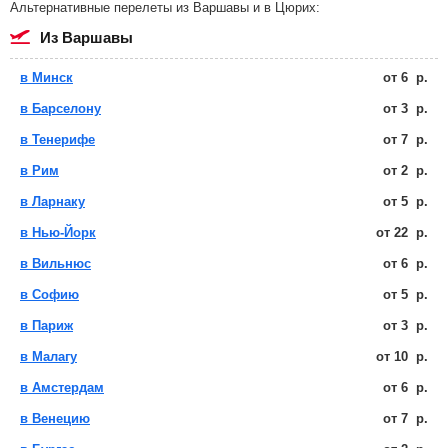
Альтернативные перелеты из Варшавы и в Цюрих:
из Варшавы
в Минск
от
6
р.
в Барселону
от
3
р.
в Тенерифе
от
7
р.
в Рим
от
2
р.
в Ларнаку
от
5
р.
в Нью-Йорк
от
22
р.
в Вильнюс
от
6
р.
в Софию
от
5
р.
в Париж
от
3
р.
в Малагу
от
10
р.
в Амстердам
от
6
р.
в Венецию
от
7
р.