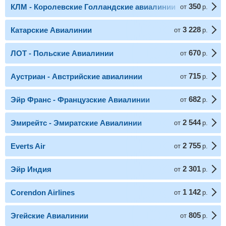
350
КЛМ - Королевские Голландские авиалинии
от
р.
3 228
Катарские Авиалинии
от
р.
670
ЛОТ - Польские Авиалинии
от
р.
715
Аустриан - Австрийские авиалинии
от
р.
682
Эйр Франс - Французские Авиалинии
от
р.
2 544
Эмирейтс - Эмиратские Авиалинии
от
р.
2 755
Everts Air
от
р.
2 301
Эйр Индия
от
р.
1 142
Corendon Airlines
от
р.
805
Эгейские Авиалинии
от
р.