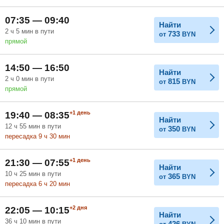
Февраль
Март
Апрель
07:35 — 09:40
Найти
2
ч
5
мин
в пути
733
от
BYN
прямой
Май
Июнь
Июль
14:50 — 16:50
Найти
2
ч
0
мин
в пути
815
от
BYN
прямой
+1
день
19:40 — 08:35
Найти
12
ч
55
мин
в пути
350
от
BYN
пересадка 9
ч
30
мин
+1
день
21:30 — 07:55
Найти
10
ч
25
мин
в пути
365
от
BYN
пересадка 6
ч
20
мин
+2
дня
22:05 — 10:15
Найти
36
ч
10
мин
в пути
426