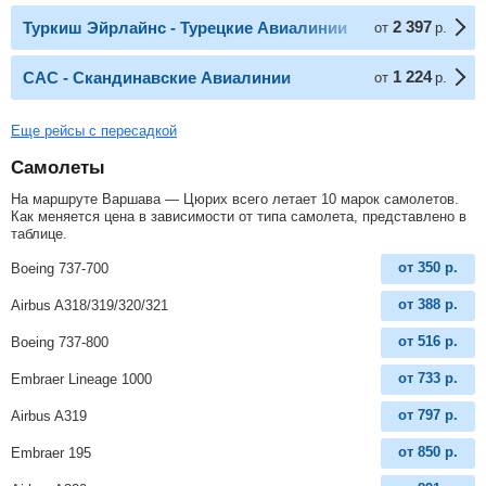
2 397
Туркиш Эйрлайнс - Турецкие Авиалинии
от
р.
1 224
САС - Скандинавские Авиалинии
от
р.
Еще рейсы с пересадкой
Самолеты
На маршруте Варшава — Цюрих всего летает 10 марок самолетов.
Как меняется цена в зависимости от типа самолета, представлено в
таблице.
от
350
р.
Boeing 737-700
от
388
р.
Airbus A318/319/320/321
от
516
р.
Boeing 737-800
от
733
р.
Embraer Lineage 1000
от
797
р.
Airbus A319
от
850
р.
Embraer 195