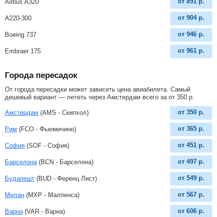
от
891
р.
Airbus A320
от
904
р.
A220-300
от
946
р.
Boeing 737
от
961
р.
Embraer 175
Города пересадок
От города пересадки может зависеть цена авиабилета. Самый
дешевый вариант — лететь через Амстердам всего за
от
350
р
.
от
350
р.
Амстердам
(AMS - Скипхол)
от
365
р.
Рим
(FCO - Фьюмичино)
от
451
р.
София
(SOF - София)
от
497
р.
Барселона
(BCN - Барселона)
от
549
р.
Будапешт
(BUD - Ференц Лист)
от
567
р.
Милан
(MXP - Малпенса)
от
606
р.
Варна
(VAR - Варна)