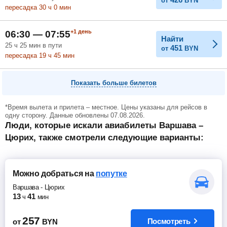
от
BYN
пересадка 30
ч
0
мин
+1
день
06:30 — 07:55
Найти
25
ч
25
мин
в пути
451
от
BYN
пересадка 19
ч
45
мин
Показать больше билетов
*Время вылета и прилета – местное. Цены указаны для рейсов в
одну сторону. Данные обновлены 07.08.2026.
Люди, которые искали авиабилеты Варшава –
Цюрих, также смотрели следующие варианты:
Можно добраться
на
попутке
Варшава
-
Цюрих
13
41
ч
мин
257
Посмотреть
от
BYN