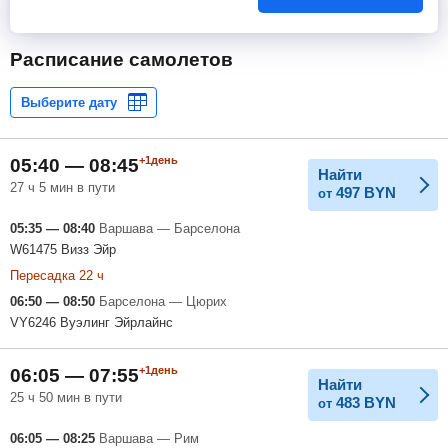
Расписание самолетов
+1день
05:40 — 08:45
Найти
27 ч 5 мин в пути
497
BYN
от
05:35 — 08:40
Варшава — Барселона
W61475 Визз Эйр
Пересадка 22 ч
06:50 — 08:50
Барселона — Цюрих
VY6246 Вуэлинг Эйрлайнс
+1день
06:05 — 07:55
Найти
25 ч 50 мин в пути
483
BYN
от
06:05 — 08:25
Варшава — Рим