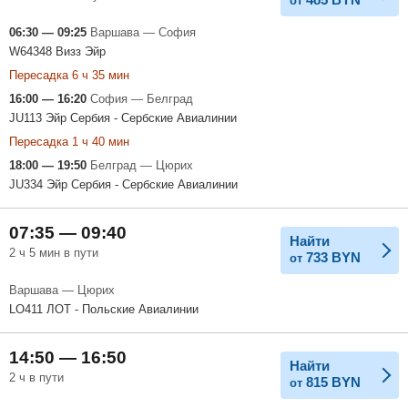
от
06:30 — 09:25
Варшава — София
W64348 Визз Эйр
Пересадка 6 ч 35 мин
16:00 — 16:20
София — Белград
JU113 Эйр Сербия - Сербские Авиалинии
Пересадка 1 ч 40 мин
18:00 — 19:50
Белград — Цюрих
JU334 Эйр Сербия - Сербские Авиалинии
07:35 — 09:40
Найти
2 ч 5 мин в пути
733
BYN
от
Варшава — Цюрих
LO411 ЛОТ - Польские Авиалинии
14:50 — 16:50
Найти
2 ч в пути
815
BYN
от