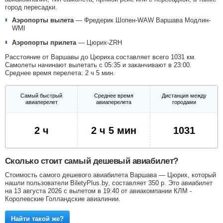
город пересадки.
Аэропорты вылета
—
Фредерик Шопен-WAW
Варшава Модлин-
WMI
Аэропорты прилета
—
Цюрих-ZRH
Расстояние от Варшавы до Цюриха составляет всего 1031 км.
Самолеты начинают вылетать с 05:35 и заканчивают в 23:00.
Среднее время перелета: 2 ч 5 мин.
Самый быстрый
Среднее время
Дистанция между
авиаперелет
авиаперелета
городами
2 ч
2 ч 5 мин
1031
Сколько стоит самый дешевый авиабилет?
Стоимость самого дешевого авиабилета Варшава — Цюрих, который
нашли пользователи BiletyPlus.by, составляет
350
р
. Это авиабилет
на 13 августа 2026 с вылетом в 19:40 от авиакомпании КЛМ -
Королевские Голландские авиалинии.
Найти такой же?