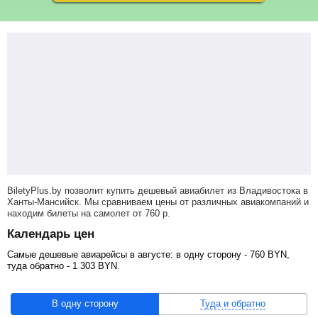
BiletyPlus.by позволит купить дешевый авиабилет из Владивостока в
Ханты-Мансийск. Мы сравниваем цены от различных авиакомпаний и
находим билеты на самолет
от
760
р
.
Календарь цен
Самые дешевые авиарейсы в августе: в одну сторону -
760
BYN
,
туда обратно -
1 303
BYN
.
В одну сторону
Туда и обратно