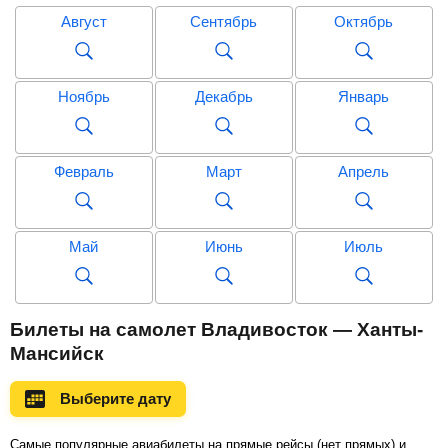
Август
Сентябрь
Октябрь
Ноябрь
Декабрь
Январь
Февраль
Март
Апрель
Май
Июнь
Июль
Август
Сентябрь
Октябрь
Билеты на самолет Владивосток — Ханты-
Мансийск
Ноябрь
Декабрь
Январь
Выберите дату
Самые популярные авиабилеты на прямые рейсы (нет прямых) и