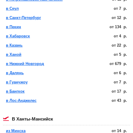
в Сеул
от
7
р.
в Санкт-Петербург
от
12
р.
в Пекин
от
134
р.
в Хабаровск
от
4
р.
в Казань
от
22
р.
в Ханой
от
5
р.
в Нижний Новгород
от
679
р.
в Далянь
от
6
р.
в Гуанчжоу
от
7
р.
в Бангкок
от
17
р.
в Лос-Анджелес
от
43
р.
в Ханты-Мансийск
из Минска
от
14
р.