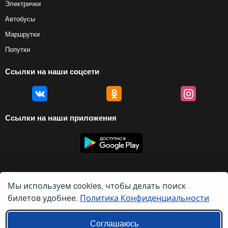
Электрички
Автобусы
Маршрутки
Попутки
Ссылки на наши соцсети
Ссылки на наши приложения
Мы используем cookies, чтобы делать поиск
© 2012 — 2026, Biletyplus, ООО «Инновэйтив Трэвел Текнолоджиз». Все
права защищены. Использование этого сайта означает принятие правил
билетов удобнее.
Политика Конфиденциальности
пользовательского соглашения
и
политики конфиденциальности
.
Ссылки на наши региональные сайты:
Соглашаюсь