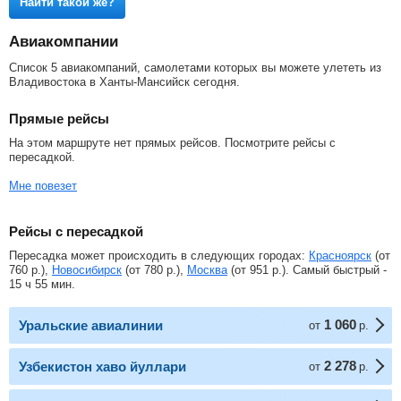
Найти такой же?
Авиакомпании
Список 5 авиакомпаний, самолетами которых вы можете улететь из
Владивостока в Ханты-Мансийск сегодня.
Прямые рейсы
На этом маршруте нет прямых рейсов. Посмотрите рейсы с
пересадкой.
Мне повезет
Рейсы с пересадкой
Пересадка может происходить в следующих городах:
Красноярск
(от
760
р.
),
Новосибирск
(от
780
р.
),
Москва
(от
951
р.
). Самый быстрый -
15 ч 55 мин.
1 060
Уральские авиалинии
от
р.
2 278
Узбекистон хаво йуллари
от
р.