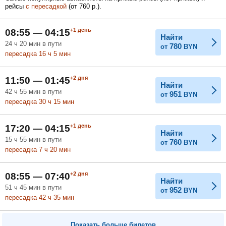
рейсы
с пересадкой
(
от
760
р.
).
Февраль
Март
Апрель
+1
день
08:55 — 04:15
Найти
24
ч
20
мин
в пути
780
от
BYN
Май
Июнь
Июль
пересадка 16
ч
5
мин
+2
дня
11:50 — 01:45
Найти
42
ч
55
мин
в пути
951
от
BYN
пересадка 30
ч
15
мин
+1
день
17:20 — 04:15
Найти
15
ч
55
мин
в пути
760
от
BYN
пересадка 7
ч
20
мин
+2
дня
08:55 — 07:40
Найти
51
ч
45
мин
в пути
952
от
BYN
пересадка 42
ч
35
мин
Показать больше билетов