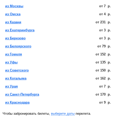
из Москвы
от
7
р.
из Омска
от
4
р.
из Казани
от
231
р.
из Екатеринбурга
от
3
р.
из Березово
от
3
р.
из Белоярского
от
79
р.
из Гомеля
от
152
р.
из Уфы
от
135
р.
из Советского
от
150
р.
из Когалыма
от
162
р.
из Урая
от
7
р.
из Санкт-Петербурга
от
170
р.
из Краснодара
от
9
р.
Чтобы забронировать билеты,
выберите даты
перелета.