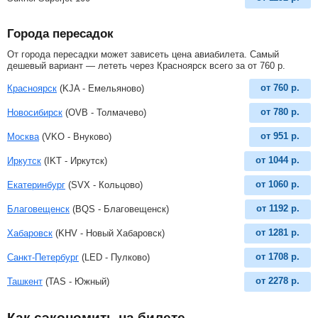
Города пересадок
От города пересадки может зависеть цена авиабилета. Самый
дешевый вариант — лететь через Красноярск всего за
от
760
р
.
от
760
р.
Красноярск
(KJA - Емельяново)
от
780
р.
Новосибирск
(OVB - Толмачево)
от
951
р.
Москва
(VKO - Внуково)
от
1044
р.
Иркутск
(IKT - Иркутск)
от
1060
р.
Екатеринбург
(SVX - Кольцово)
от
1192
р.
Благовещенск
(BQS - Благовещенск)
от
1281
р.
Хабаровск
(KHV - Новый Хабаровск)
от
1708
р.
Санкт-Петербург
(LED - Пулково)
от
2278
р.
Ташкент
(TAS - Южный)
Как сэкономить на билете