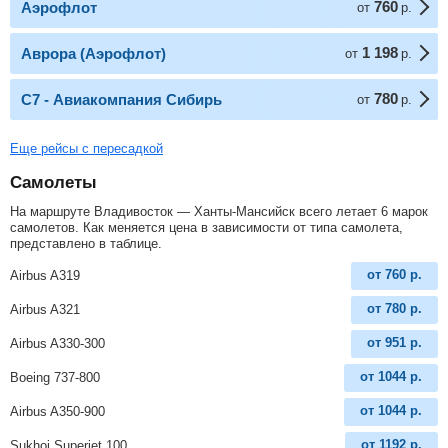
760
Аэрофлот
от
р.
1 198
Аврора (Аэрофлот)
от
р.
780
С7 - Авиакомпания Сибирь
от
р.
Еще рейсы с пересадкой
Самолеты
На маршруте Владивосток — Ханты-Мансийск всего летает 6 марок
самолетов. Как меняется цена в зависимости от типа самолета,
представлено в таблице.
от
760
р.
Airbus A319
от
780
р.
Airbus A321
от
951
р.
Airbus A330-300
от
1044
р.
Boeing 737-800
от
1044
р.
Airbus A350-900
от
1192
р.
Sukhoi Superjet 100